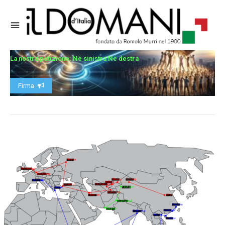
La nostra petizione: Né sinistra Né destra
Firma -