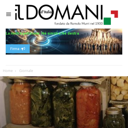
La nostra petizione: Né sinistra Né destra
Firma -
Home
Giornale