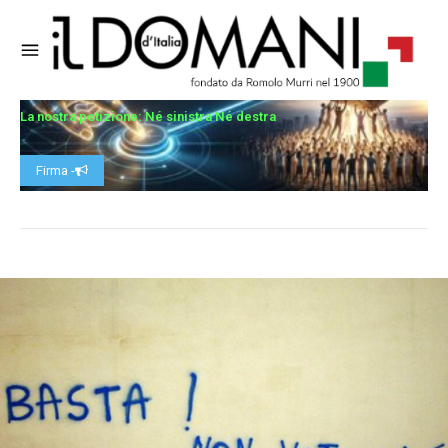
La nostra petizione: Né sinistra Né destra
Firma -