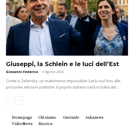
Giuseppi, la Schlein e le luci dell’Est
Giovanni Federico
-
6 Agosto 2026
Conte e Zelensky, un matrimonio impossibile Sarà così fino alle
prossime elezioni politiche. Il popolo italiano sarà in balia del...
Homepage
Chi siamo
Giornale
Askanews
VideoNews
Ricerca