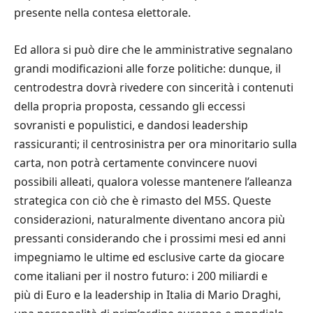
presente nella contesa elettorale.
Ed allora si pu
ò
dire che le amministrative segnalano
grandi modificazioni alle forze politiche:
dunque,
il
centrodestra dovr
à
rivedere con sincerit
à
i contenuti
della propria proposta
,
cessando gli eccessi
sovranisti e populistici,
e
dandosi leadership
rassicuranti; il centrosinistra per ora minoritari
o
sulla
carta, non potr
à
certamente convincere nuovi
possibili alleati, qualora volesse mantenere l
’
alleanza
strategica con ci
ò
che
è
rimasto del M5S. Queste
considerazioni, naturalmente diventano ancora pi
ù
pressanti considerando che i prossimi mesi ed anni
impegniamo
le ultime ed esclusive carte da giocare
come italiani per il nostro futuro: i 200 miliardi e
pi
ù
di Euro e la leadership in Italia
di
Mario Draghi,