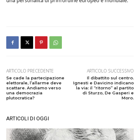
una personalit
à
di prim
’
ordine europeo e mondiale.
ARTICOLO PRECEDENTE
ARTICOLO SUCCESSIVO
Se cade la partecipazione
Il dibattito sul centro.
elettorale, l’allarme deve
Ignesti e Davicino indicano
scattare. Andiamo verso
la via: il “ritorno” al partito
una democrazia
di Sturzo, De Gasperi e
plutocratica?
Moro.
ARTICOLI DI OGGI