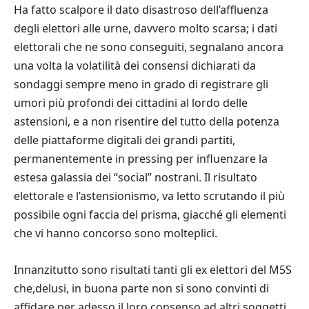
Ha fatto scalpore il dato disastroso dell
’
affluenza
degli elettori alle urne, davvero molto scarsa; i dati
elettorali che ne sono conseguiti, segnalano ancora
una volta la volatilit
à
dei consensi dichiarati da
sondaggi sempre meno in grado di registrare gli
umori pi
ù
profondi dei cittadini al lordo delle
astensioni, e a non risentire del tutto della potenza
delle piattaforme digitali dei grandi partiti,
permanentemente in pressing per influenzare la
estesa galassia dei
“
social
”
nostrani. Il risultato
elettorale e l
’
astensionismo, va letto scrutando il pi
ù
possibile ogni faccia del prisma, giacch
é
gli elementi
che vi hanno concorso sono molteplici.
Innanzitutto sono risultati tanti gli ex elettori del M5S
che
,
delusi, in buona parte non si sono convinti di
affidare per adesso il loro consenso ad altri soggetti