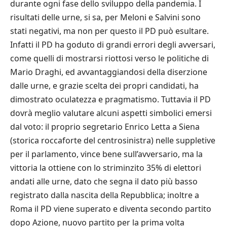
durante ogni fase dello sviluppo della pandemia. I
risultati delle urne, si sa, per Meloni e Salvini sono
stati negativi, ma non per questo il PD pu
ò
esultare.
Infatti il PD ha goduto di grandi errori degli avversari,
come quelli di mostrarsi riottosi verso le politiche di
Mario Draghi, ed avvantaggiandosi della diserzione
dalle urne, e
grazie
scelta dei propri candidati
,
ha
dimostrato oculatezza e pragmatismo. Tuttavia il PD
dovr
à
meglio valutare alcuni aspetti simbolici emersi
dal voto: il proprio segretario Enrico Letta a Siena
(storica roccaforte del c
entrosinistra
) nelle suppletive
per il parlamento, vince bene sull
’
avversario, ma
la
vittoria
la
ott
iene
con lo striminzito 35% di elettori
andati alle urne, dato che segna il dato pi
ù
basso
registrato dalla nascita della Repubblica; inoltre a
Roma il PD viene superato e diventa secondo partito
dopo Azione, nuovo partito per la prima volta