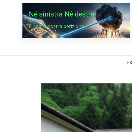
Né sinistra Né destra
Firma
Firma la nostra petizione
HO