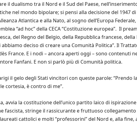
tare il dualismo tra il Nord e il Sud del Paese, nell’inseriment
itiche nel mondo bipolare; si pensi alla decisione del 1947 
l’Alleanza Atlantica e alla Nato, al sogno dell’Europa Federale
emblea “ad hoc” della CECA “Costituzione europea”. Il pream
esca, del Regno del Belgio, della Repubblica francese, della
 abbiamo deciso di creare una Comunità Politica”. Il Tratt
ès France. E i nodi – ancora aperti oggi – sono contenuti ne
ntore Fanfani. E non si parlò più di Comunità politica.
rigi il gelo degli Stati vincitori con queste parole: “Prendo
le cortesia, è contro di me”.
 avvia la costituzione dell’unico partito laico di ispirazione c
 fascista, stringe il rassicurante e fruttuoso collegamento 
laureati cattolici e molti “professorini” del Nord e, alla fine