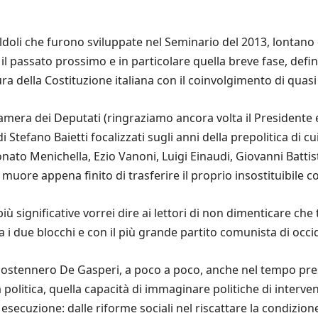
aldoli che furono sviluppate nel Seminario del 2013, lontano 
l passato prossimo e in particolare quella breve fase, defini
ura della Costituzione italiana con il coinvolgimento di quasi 
mera dei Deputati (ringraziamo ancora volta il Presidente 
 Stefano Baietti focalizzati sugli anni della prepolitica di c
Donato Menichella, Ezio Vanoni, Luigi Einaudi, Giovanni Battis
muore appena finito di trasferire il proprio insostituibile c
iù significative vorrei dire ai lettori di non dimenticare che 
 tra i due blocchi e con il più grande partito comunista di o
stennero De Gasperi, a poco a poco, anche nel tempo presen
la politica, quella capacità di immaginare politiche di interv
ecuzione: dalle riforme sociali nel riscattare la condizione