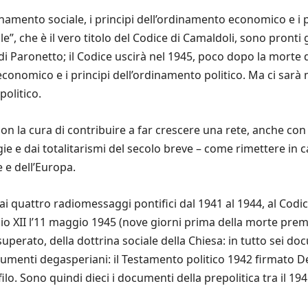
dinamento sociale, i principi dell’ordinamento economico e i p
ale”, che è il vero titolo del Codice di Camaldoli, sono pronti
di Paronetto; il Codice uscirà nel 1945, poco dopo la morte 
economico e i principi dell’ordinamento politico. Ma ci sarà 
politico.
on la cura di contribuire a far crescere una rete, anche con 
ogie e dai totalitarismi del secolo breve – come rimettere in c
 e dell’Europa.
ai quattro radiomessaggi pontifici dal 1941 al 1944, al Codi
io XII l’11 maggio 1945 (nove giorni prima della morte premat
uperato, della dottrina sociale della Chiesa: in tutto sei do
menti degasperiani: il Testamento politico 1942 firmato De 
o. Sono quindi dieci i documenti della prepolitica tra il 1941 