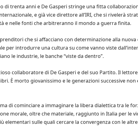
 di trenta anni e De Gasperi stringe una fitta collaborazio
ernazionale, e già vice direttore all’IRI, che si rivelerà str
à e nelle fonti che arbitreranno il mondo a guerra finita.
 imprenditori che si affacciano con determinazione alla nuova
 per introdurre una cultura su come vanno viste dall’inter
iano le industrie, le banche “viste da dentro”.
so collaboratore di De Gasperi e del suo Partito. Il lettore 
 libri. È morto giovanissimo e le generazioni successive no
ima di cominciare a immaginare la libera dialettica tra le 
zione morale, oltre che materiale, raggiunto in Italia per le v
ù elementari sulle quali cercare la convergenza con le altre fo