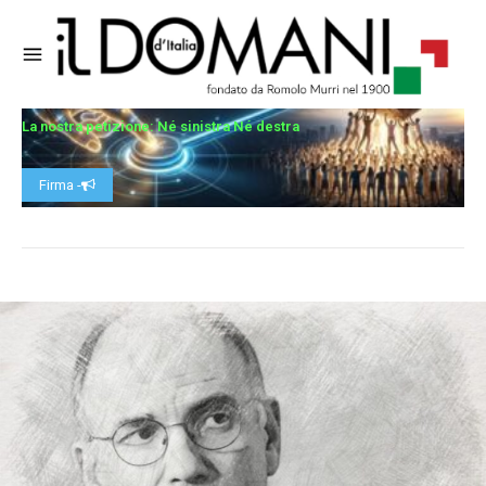
La nostra petizione: Né sinistra Né destra
Firma -