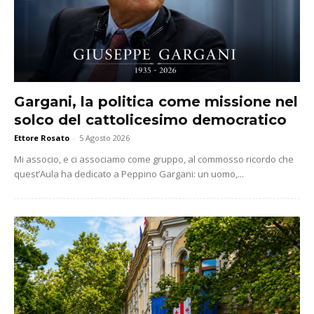
Gargani, la politica come missione nel
solco del cattolicesimo democratico
Ettore Rosato
-
5 Agosto 2026
Mi associo, e ci associamo come gruppo, al commosso ricordo che
quest’Aula ha dedicato a Peppino Gargani: un uomo,...