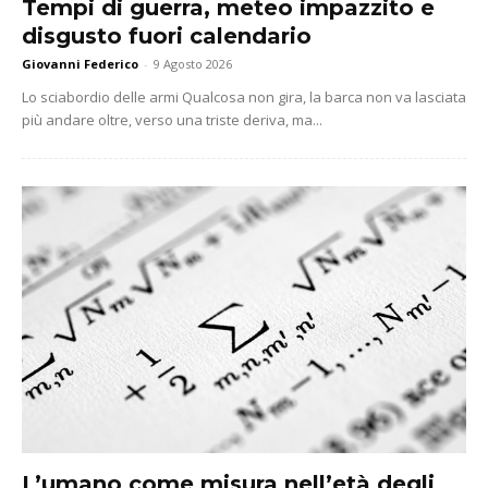
Tempi di guerra, meteo impazzito e
disgusto fuori calendario
Giovanni Federico
-
9 Agosto 2026
Lo sciabordio delle armi Qualcosa non gira, la barca non va lasciata
più andare oltre, verso una triste deriva, ma...
L’umano come misura nell’età degli