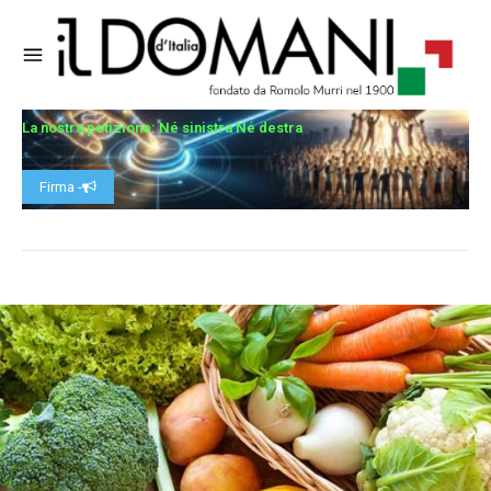
La nostra petizione: Né sinistra Né destra
Firma -