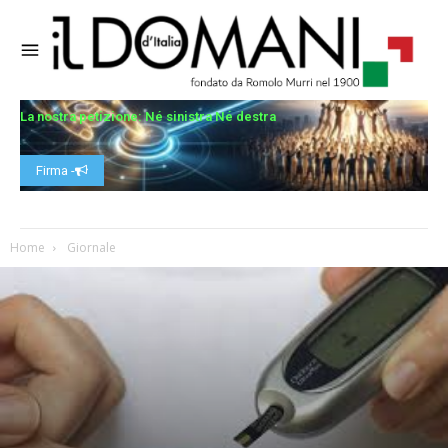
La nostra petizione: Né sinistra Né destra
Firma -
Home
Giornale