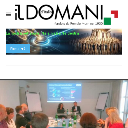
La nostra petizione: Né sinistra Né destra
Firma -