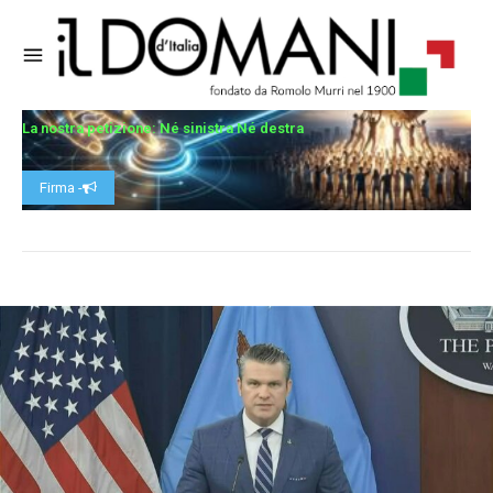
La nostra petizione: Né sinistra Né destra
Firma -