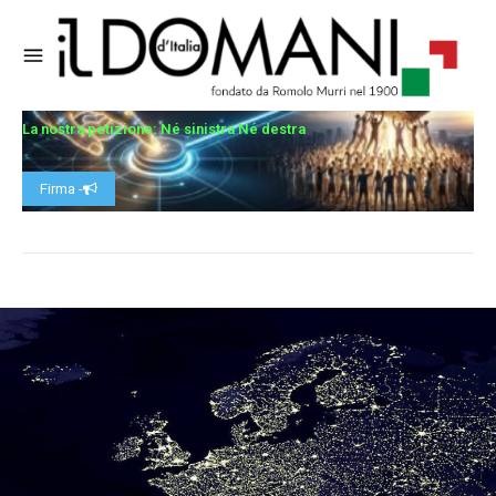
La nostra petizione: Né sinistra Né destra
Firma -