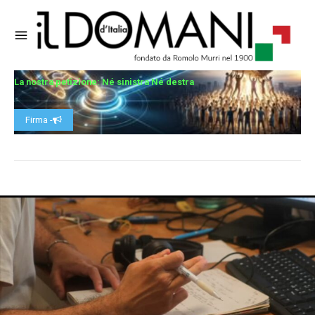
La nostra petizione: Né sinistra Né destra
Firma -