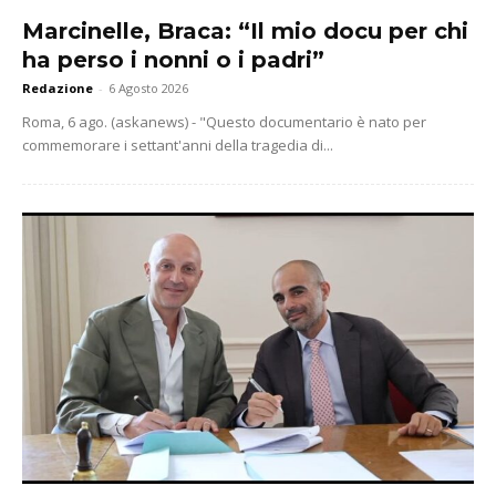
Marcinelle, Braca: “Il mio docu per chi
ha perso i nonni o i padri”
Redazione
-
6 Agosto 2026
Roma, 6 ago. (askanews) - "Questo documentario è nato per
commemorare i settant'anni della tragedia di...