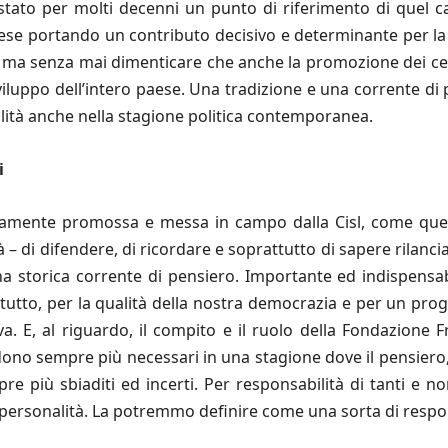
tato per molti decenni un punto di riferimento di quel ca
se portando un contributo decisivo e determinante per la 
utto, ma senza mai dimenticare che anche la promozione dei c
viluppo dell’intero paese. Una tradizione e una corrente di 
ità anche nella stagione politica contemporanea.
i
iamente promossa e messa in campo dalla Cisl, come quell
 – di difendere, di ricordare e soprattutto di sapere rilanc
 storica corrente di pensiero. Importante ed indispensabi
tutto, per la qualità della nostra democrazia e per un proge
va. E, al riguardo, il compito e il ruolo della Fondazione
no sempre più necessari in una stagione dove il pensiero, l
re più sbiaditi ed incerti. Per responsabilità di tanti e non
e personalità. La potremmo definire come una sorta di respons