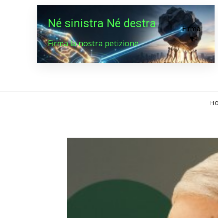
Né sinistra Né destra
Firma
Firma la nostra petizione
HO