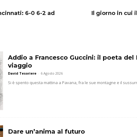
ncinnati: 6-0 6-2 ad
Il giorno in cui 
Addio a Francesco Guccini: il poeta del 
viaggio
David Tesoriere
-
6 Agosto 2026
Si è spento questa mattina a Pavana, fra le sue montagne e il sussurr
Dare un’anima al futuro