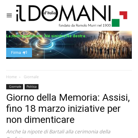
La nostra petizione: Né sinistra Né destra
Firma -
Home
Giornale
Giornale
Politica
Giorno della Memoria: Assisi,
fino 18 marzo iniziative per
non dimenticare
Anche la nipote di Bartali alla cerimonia della