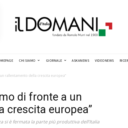
MEPAGE
CHI SIAMO
GIORNALE
ASKANEWS
VIDEONEWS
RICE
a un rallentamento della crescita europea”
amo di fronte a un
a crescita europea”
si è fermata la parte più produttiva dell’Italia