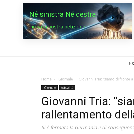
Né sinistra Né destra
Firma
Firma la nostra petizione
HO
Home
Giornale
Giovanni Tria: “siamo di fronte 
Giornale
Attualità
Giovanni Tria: “si
rallentamento dell
Si è fermata la Germania e di conseguenza 