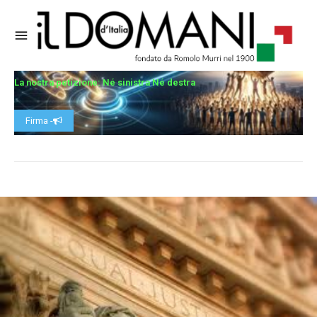
La nostra petizione: Né sinistra Né destra
Firma -