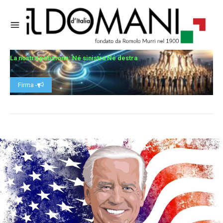
La nostra petizione: Né sinistra Né destra
Firma -