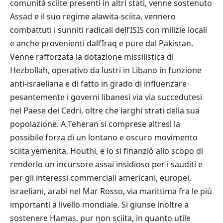
comunità sciite presenti in altri stati, venne sostenuto
Assad e il suo regime alawita-sciita, vennero
combattuti i sunniti radicali dell’ISIS con milizie locali
e anche provenienti dall’Iraq e pure dal Pakistan.
Venne rafforzata la dotazione missilistica di
Hezbollah, operativo da lustri in Libano in funzione
anti-israeliana e di fatto in grado di influenzare
pesantemente i governi libanesi via via succedutesi
nel Paese dei Cedri, oltre che larghi strati della sua
popolazione. A Teheran si comprese altresì la
possibile forza di un lontano e oscuro movimento
sciita yemenita, Houthi, e lo si finanziò allo scopo di
renderlo un incursore assai insidioso per i sauditi e
per gli interessi commerciali americani, europei,
israeliani, arabi nel Mar Rosso, via marittima fra le più
importanti a livello mondiale. Si giunse inoltre a
sostenere Hamas, pur non sciita, in quanto utile