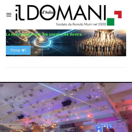
La nostra petizione: Né sinistra Né destra
Firma -