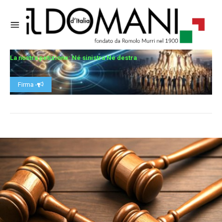
La nostra petizione: Né sinistra Né destra
Firma -