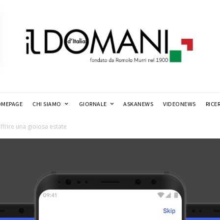
MEPAGE
CHI SIAMO
GIORNALE
ASKANEWS
VIDEONEWS
RICE
frire una gioiosa estate