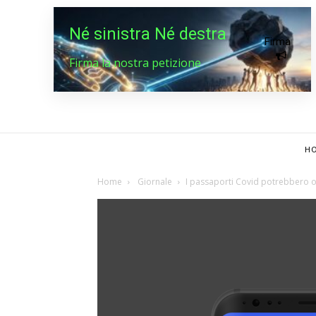
Né sinistra Né destra
Firma
Firma la nostra petizione
HO
Home
Giornale
I passaporti Covid potrebbero of