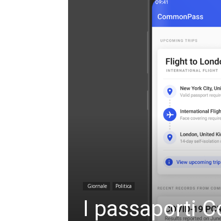
Giornale
Politica
I passaporti C