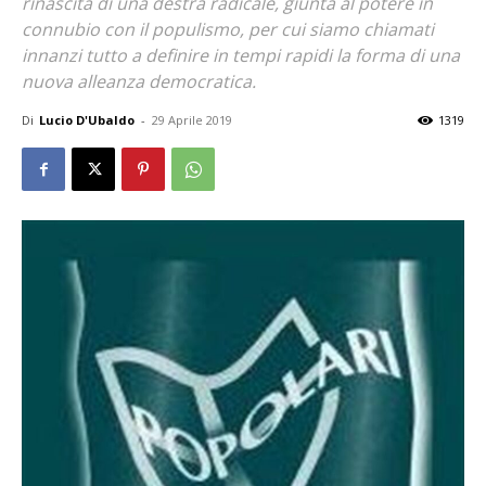
rinascita di una destra radicale, giunta al potere in
connubio con il populismo, per cui siamo chiamati
innanzi tutto a definire in tempi rapidi la forma di una
nuova alleanza democratica.
Di
Lucio D'Ubaldo
-
29 Aprile 2019
1319