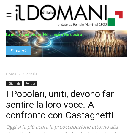
La nostra petizione: Né sinistra Né destra
Firma -
Home
Giornale
Giornale
Politica
I Popolari, uniti, devono far
sentire la loro voce. A
confronto con Castagnetti.
Oggi si fa più acuta la preoccupazione attorno alla