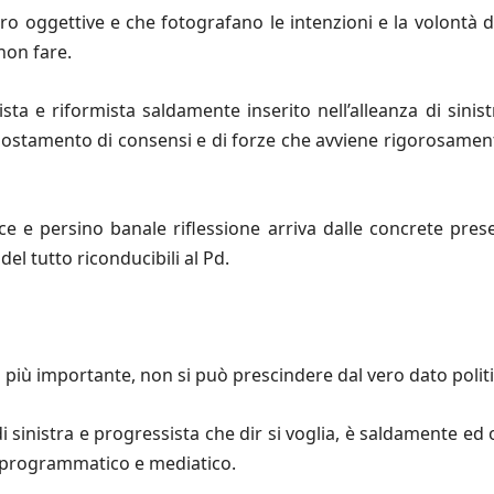
tro oggettive e che fotografano le intenzioni e la volontà 
non fare.
ta e riformista saldamente inserito nell’alleanza di sinis
postamento di consensi e di forze che avviene rigorosamente
ce e persino banale riflessione arriva dalle concrete pres
l tutto riconducibili al Pd.
 più importante, non si può prescindere dal vero dato politi
a di sinistra e progressista che dir si voglia, è saldamente
ale, programmatico e mediatico.