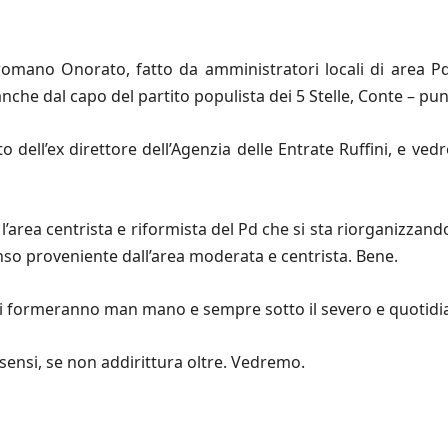
romano Onorato, fatto da amministratori locali di area Pd
anche dal capo del partito populista dei 5 Stelle, Conte – pu
 dell’ex direttore dell’Agenzia delle Entrate Ruffini, e ved
l’area centrista e riformista del Pd che si sta riorganizzan
so proveniente dall’area moderata e centrista. Bene.
e si formeranno man mano e sempre sotto il severo e quotidia
ensi, se non addirittura oltre. Vedremo.