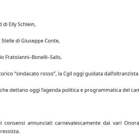
 di Elly Schlein,
5 Stelle di Giuseppe Conte,
rio Fratoianni–Bonelli–Salis,
storico “sindacato rosso”, la Cgil oggi guidata dall’oltranzista
i, che dettano oggi l’agenda politica e programmatica del ca
dei consensi annunciati carnevalescamente dai vari Onorat
ressista.