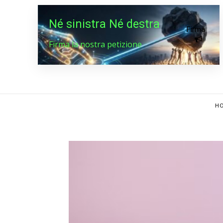
Né sinistra Né destra
Firma
Firma la nostra petizione
HO