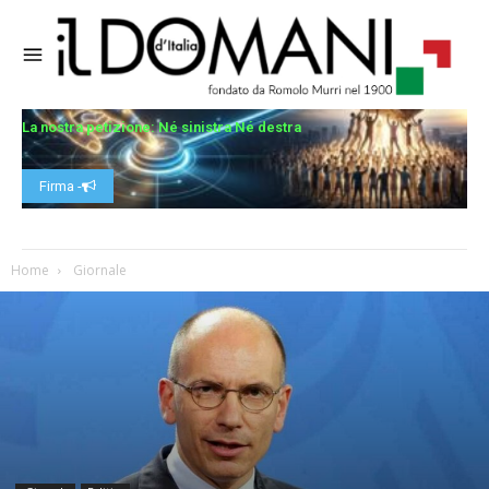
La nostra petizione: Né sinistra Né destra
Firma -
Home
Giornale