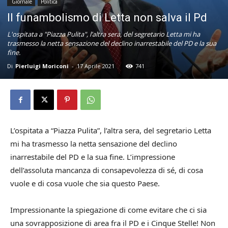
Giornale
Politica
Il funambolismo di Letta non salva il Pd
L'ospitata a "Piazza Pulita", l’altra sera, del segretario Letta mi ha
trasmesso la netta sensazione del declino inarrestabile del PD e la sua
fine.
Di
Pierluigi Moriconi
-
17 Aprile 2021
741
L’ospitata a “Piazza Pulita”, l’altra sera, del segretario Letta
mi ha trasmesso la netta sensazione del declino
inarrestabile del PD e la sua fine. L’impressione
dell’assoluta mancanza di consapevolezza di sé, di cosa
vuole e di cosa vuole che sia questo Paese.
Impressionante la spiegazione di come evitare che ci sia
una sovrapposizione di area fra il PD e i Cinque Stelle! Non