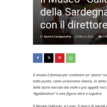
della Sardegn
con il diretto
Di
Danilo Campanella
-
25 Marzo 2022
86
Il museo è famoso per contenere un “pezzo” rar
tutto punto, come un’anziana donna, in abito
delle storie narrate dai mille e più oggetti racco
“Agabbadora” è una figura tetra e lugubre.
Il Museo Galluras, a Luras. Il gioco di parol