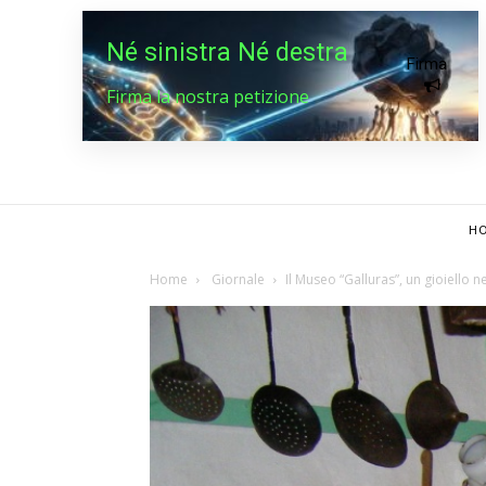
Né sinistra Né destra
Firma
Firma la nostra petizione
HO
Home
Giornale
Il Museo “Galluras”, un gioiello 