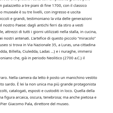
n palazzetto a tre piani di fine 1700, con il classico
so museale è su tre livelli, con ingresso e uscita
 piccoli e grandi, testimoniano la vita delle generazioni
 nostro Paese: dagli antichi ferri da stiro a vesti
attrezzi di tutti i giorni utilizzati nella stalla, in cucina,
i nostri antenati. L’artefice di questo piccolo “miracolo”
useo si trova in Via Nazionale 35, a Luras, una cittadina
ledda, Billella, Ciuledda, Ladas …) e i nuraghe, immersi
ano che, già in periodo Neolitico (2700 a.C.) il
aro. Nella camera da letto è posto un manichino vestito
ito sardo. È lei la non unica ma più grande protagonista
colti, catalogati, esposti e custoditi in loco. Quella della
na figura arcaica, oscura, tenebrosa; ma anche pietosa e
 Pier Giacomo Pala, direttore del museo.