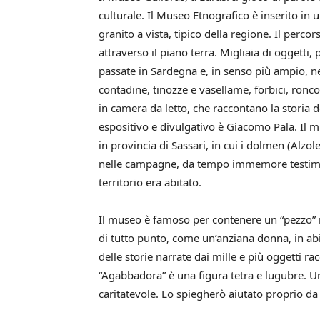
culturale. Il Museo Etnografico è inserito in u
granito a vista, tipico della regione. Il percor
attraverso il piano terra. Migliaia di oggetti,
passate in Sardegna e, in senso più ampio, nel
contadine, tinozze e vasellame, forbici, roncole, 
in camera da letto, che raccontano la storia de
espositivo e divulgativo è Giacomo Pala. Il m
in provincia di Sassari, in cui i dolmen (Alzo
nelle campagne, da tempo immemore testimoni
territorio era abitato.
Il museo è famoso per contenere un “pezzo” r
di tutto punto, come un’anziana donna, in ab
delle storie narrate dai mille e più oggetti rac
“Agabbadora” è una figura tetra e lugubre. U
caritatevole. Lo spiegherò aiutato proprio da