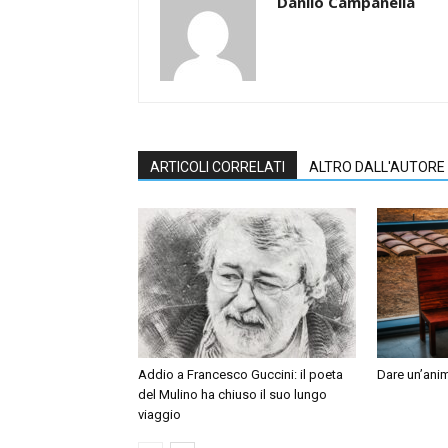
Danilo Campanella
ARTICOLI CORRELATI
ALTRO DALL'AUTORE
Addio a Francesco Guccini: il poeta
Dare un’anim
del Mulino ha chiuso il suo lungo
viaggio