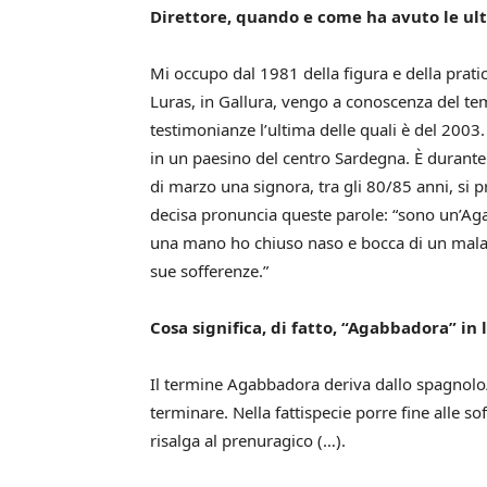
Direttore, quando e come ha avuto le ul
Mi occupo dal 1981 della figura e della pra
Luras, in Gallura, vengo a conoscenza del te
testimonianze l’ultima delle quali è del 2003.
in un paesino del centro Sardegna. È durante 
di marzo una signora, tra gli 80/85 anni, si
decisa pronuncia queste parole: “sono un’Aga
una mano ho chiuso naso e bocca di un malato
sue sofferenze.”
Cosa significa, di fatto, “Agabbadora” in
Il termine Agabbadora deriva dallo spagnolo/c
terminare. Nella fattispecie porre fine alle s
risalga al prenuragico (…).