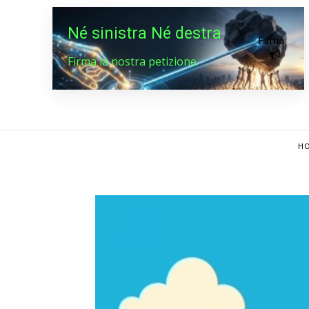
Né sinistra Né destra
Firma
Firma la nostra petizione
HO