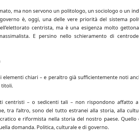
rmato, ma non servono un politologo, un sociologo o un in
 governo è, oggi, una delle vere priorità del sistema politi
ell’elettorato centrista, ma è una esigenza molto getton
 massimalista. E persino nello schieramento di centrod
a
ni elementi chiari – e peraltro già sufficientemente noti 
itoli.
iti centristi – o sedicenti tali – non rispondono affatto 
e, tra l’altro, sono del tutto estranei alla storia, alla cult
ratico e riformista nella storia del nostro paese. Quello c
quella domanda. Politica, culturale e di governo.