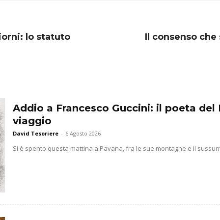
orni: lo statuto
Il consenso che 
Addio a Francesco Guccini: il poeta del 
viaggio
David Tesoriere
-
6 Agosto 2026
Si è spento questa mattina a Pavana, fra le sue montagne e il sussurr