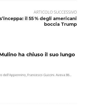
ARTICOLO SUCCESSIVO
s’inceppa: il 55 % degli americani
boccia Trump
Mulino ha chiuso il suo lungo
o dell'Appennino, Francesco Guccini. Aveva 86...