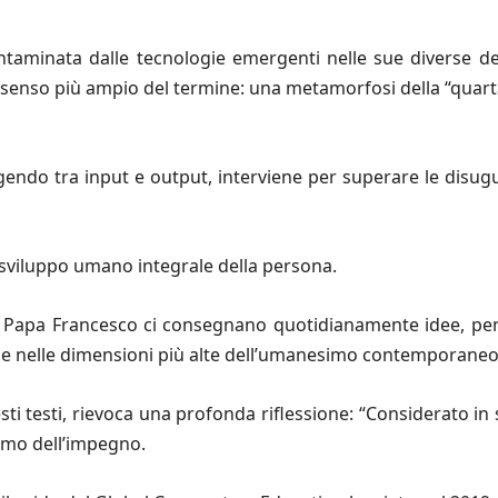
ntaminata dalle tecnologie emergenti nelle sue diverse de
l senso più ampio del termine: una metamorfosi della “quar
agendo tra input e output, interviene per superare le disug
o sviluppo umano integrale della persona.
i di Papa Francesco ci consegnano quotidianamente idee, pens
one nelle dimensioni più alte dell’umanesimo contemporaneo
esti testi, rievoca una profonda riflessione: “Considerato i
imo dell’impegno.