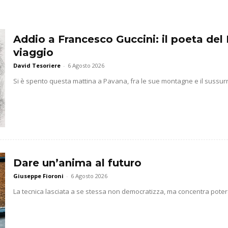
Addio a Francesco Guccini: il poeta del 
viaggio
David Tesoriere
-
6 Agosto 2026
Si è spento questa mattina a Pavana, fra le sue montagne e il sussurr
Dare un’anima al futuro
Giuseppe Fioroni
-
6 Agosto 2026
La tecnica lasciata a se stessa non democratizza, ma concentra potere 