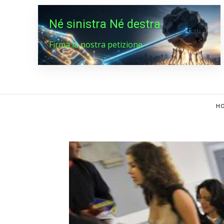
Né sinistra Né destra
Firma
Firma la nostra petizione
HO