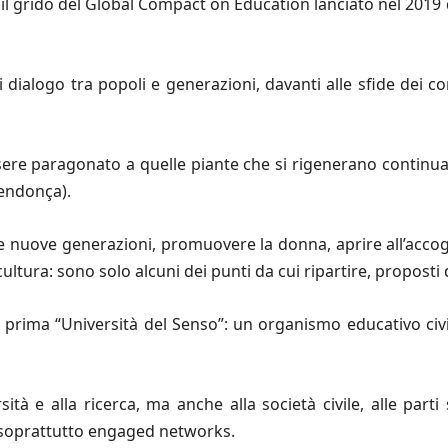
za il grido del Global Compact on Education lanciato nel 201
dialogo tra popoli e generazioni, davanti alle sfide dei con
ere paragonato a quelle piante che si rigenerano continu
Mendonça).
e nuove generazioni, promuovere la donna, aprire all’accogl
ultura: sono solo alcuni dei punti da cui ripartire, proposti
na prima “Università del Senso”: un organismo educativo civi
ità e alla ricerca, ma anche alla società civile, alle parti so
 e soprattutto engaged networks.