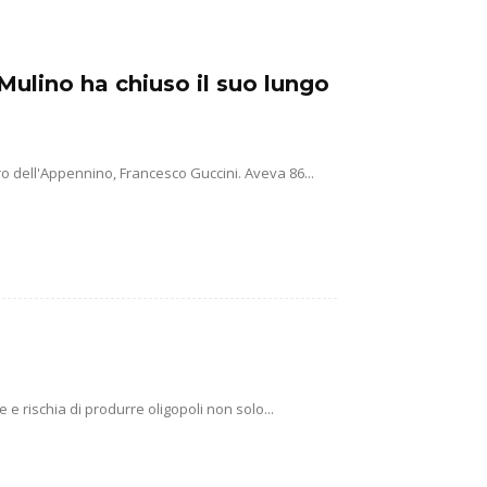
Mulino ha chiuso il suo lungo
o dell'Appennino, Francesco Guccini. Aveva 86...
e rischia di produrre oligopoli non solo...