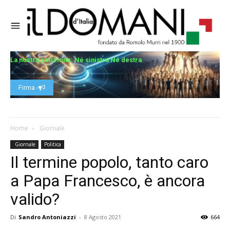
La nostra petizione: Né sinistra Né destra
Firma -
Home
Giornale
Giornale
Politica
Il termine popolo, tanto caro
a Papa Francesco, è ancora
valido?
Di
Sandro Antoniazzi
-
8 Agosto 2021
664