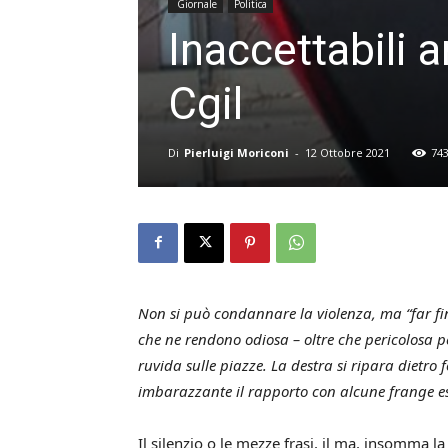
Giornale
Politica
Inaccettabili a
Cgil
Di
Pierluigi Moriconi
-
12 Ottobre 2021
74
Non si può condannare la violenza, ma “far fin
che ne rendono odiosa – oltre che pericolosa p
ruvida sulle piazze. La destra si ripara dietr
imbarazzante il rapporto con alcune frange e
Il silenzio o le mezze frasi, il ma, insomma l