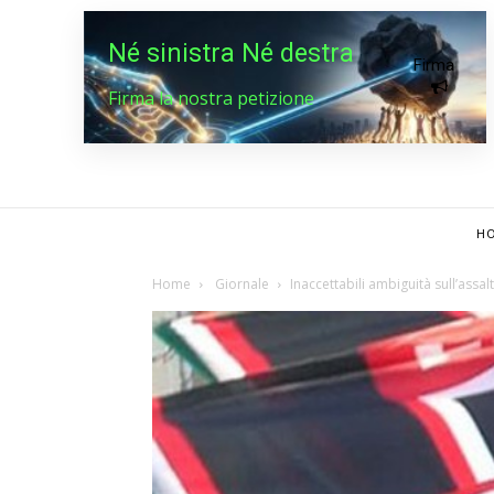
Né sinistra Né destra
Firma
Firma la nostra petizione
HO
Home
Giornale
Inaccettabili ambiguità sull’assalt