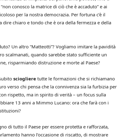
 “non conosco la matrice di ciò che è accaduto” e ai
ricoloso per la nostra democrazia. Per fortuna c’è il
 dire chiaro e tondo che è ora della fermezza e della
uto? Un altro “Matteotti”? Vogliamo imitare la pavidità
ttro scalmanati, quando sarebbe stato sufficiente un
 tane, risparmiando distruzione e morte al Paese?
 subito
sciogliere
tutte le formazioni che si richiamano
uro verso chi pensa che la connivenza sia la furbizia per
on rispetto, ma in spirito di verità – un focus sulla
ffibbiare 13 anni a Mimmo Lucano: ora che farà con i
istituzioni?
 di tutto il Paese per essere protetta e rafforzata,
 Parlamento hanno l’occasione di riscatto, di mostrare