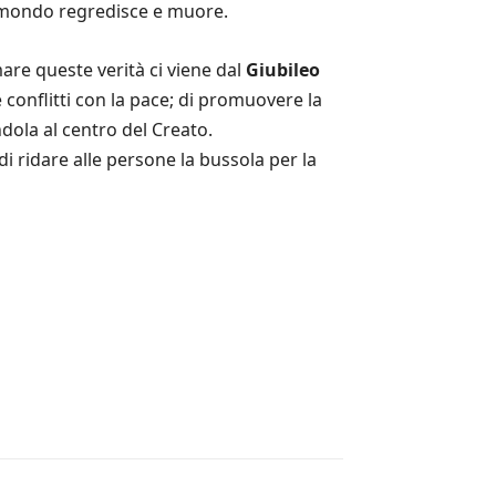
l mondo regredisce e muore.
rmare queste verità ci viene dal
Giubileo
re conflitti con la pace; di promuovere la
ndola al centro del Creato.
i ridare alle persone la bussola per la