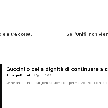
 e altra corsa,
Se l’Unifil non vie
Guccini o della dignità di continuare a
Giuseppe Fioroni
-
8 Agosto 2026
Se n’è andato in questi giorni un uomo che per mezzo secolo ci ha ten