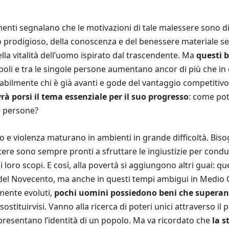
enti segnalano che le motivazioni di tale malessere sono d
prodigioso, della conoscenza e del benessere materiale sen
a vitalità dell’uomo ispirato dal trascendente. Ma
questi 
opoli e tra le singole persone aumentano ancor di più che i
tabilmente chi è già avanti e gode del vantaggio competitiv
rà porsi il tema essenziale per il suo progresso
: come pot
e persone?
io e violenza maturano in ambienti in grande difficoltà. Bis
re sono sempre pronti a sfruttare le ingiustizie per condu
 i loro scopi. E così, alla povertà si aggiungono altri guai: 
 del Novecento, ma anche in questi tempi ambigui in Medio O
lmente evoluti,
pochi uomini possiedono beni che superano
ostituirvisi. Vanno alla ricerca di poteri unici attraverso il
presentano l’identità di un popolo. Ma va ricordato che
la s