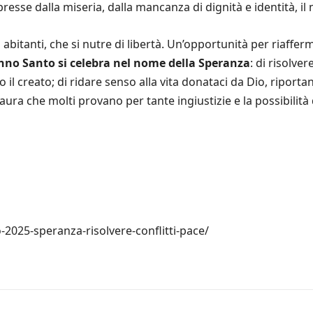
sse dalla miseria, dalla mancanza di dignità e identità, i
oi abitanti, che si nutre di libertà. Un’opportunità per riaffe
nno Santo si celebra nel nome della Speranza
: di risolve
o il creato; di ridare senso alla vita donataci da Dio, riporta
ra che molti provano per tante ingiustizie e la possibilità d
o-2025-speranza-risolvere-conflitti-pace/