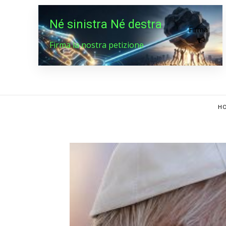
Né sinistra Né destra
Firma
Firma la nostra petizione
HO