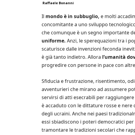
Raffaele Bonanni
Il
mondo è in subbuglio,
e molti accadim
concomitante a uno sviluppo tecnologico 
che comunque è un segno importante dell
uniforme.
Anzi, le sperequazioni tra i p
scaturisce dalle invenzioni feconda inevi
è già tanto indietro. Allora
l’umanità dov
progredire con persone in pace con altr
Sfiducia e frustrazione, risentimento, od
avventurieri che mirano ad assumere pote
servirsi di atti esecrabili per raggiungere
è accaduto con le dittature rosse e nere
degli ucraini. Anche nei paesi tradiziona
essi sbiadiscono i poteri democratici per s
tramontare le tradizioni secolari che rap