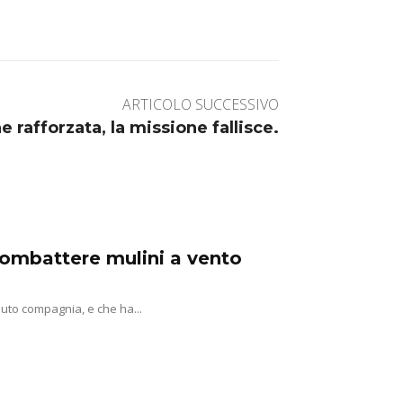
ARTICOLO SUCCESSIVO
ne rafforzata, la missione fallisce.
 combattere mulini a vento
uto compagnia, e che ha...