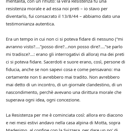
mentalità, con un rifiuto: la vera Resistenza fu una
resistenza morale e ad essa noi preti – io stavo per
diventarlo, fui consacrato il 13/8/44 – abbiamo dato una
testimonianza autentica.
Era un tempo in cui non ci si poteva fidare di nessuno (“mi
avranno visto?….”posso dire?…non posso dire?….”se parlo
mi tradisce?…: erano gli interrogativi di allora) ma dei preti
ci si poteva fidare. Sacerdoti e suore erano, così, persone di
fiducia, anche se non sapevi cosa e come pensavano: ma
certamente non ti avrebbero mai tradito. Non avrebbero
mai detto di un incontro, di un giornale clandestino, di un
nascondimento, perchè avevano una dirittura morale che
superava ogni idea, ogni concezione.
La Resistenza per me è cominciata così: allora ero diacono
e nei mesi estivi andavo nella casa alpina di Motta, sopra
Madesimo, al confine con la Svizzera, per dare un po’ di