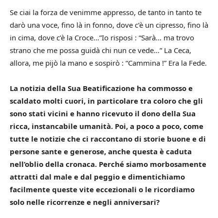
Se ciai la forza de venimme appresso, de tanto in tanto te
darò una voce, fino là in fonno, dove c’è un cipresso, fino là
in cima, dove c’è la Croce…”Io risposi : “Sarà… ma trovo
strano che me possa guidà chi nun ce vede…” La Ceca,
allora, me pijò la mano e sospirò : “Cammina !” Era la Fede.
La notizia della Sua Beatificazione ha commosso e
scaldato molti cuori, in particolare tra coloro che gli
sono stati vicini e hanno ricevuto il dono della Sua
ricca, instancabile umanità.
Poi, a poco a poco, come
tutte le notizie che ci raccontano di storie buone e di
persone sante e generose, anche questa è caduta
nell’oblio della cronaca.
Perché siamo morbosamente
attratti dal male e dal peggio e dimentichiamo
facilmente queste vite eccezionali o le ricordiamo
solo nelle ricorrenze e negli anniversari?