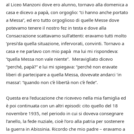
al Liceo Manzoni dove ero alunno, tornavo alla domenica a
casa e dicevo a papà, con orgoglio: “ci hanno anche portato
a Messa”, ed ero tutto orgoglioso di quelle Messe dove
potevamo tenere il nostro fez in testa e dove alla
Consacrazione scattavamo sull’attenti: eravamo tutti molto
‘presi’da quella situazione, infervorati, convinti. Tornavo a
casa e ne parlavo con mio papà ma lui mi rispondeva:
“quella Messa non vale niente”. Meravigliato dicevo
“perché, papà?” e lui mi spiegava: “perché non eravate
liberi di partecipare a quella Messa, dovevate andarci ‘in
massa’: “quando non c’è libertà non c’è fede”.
Questa era l’educazione che ricevevo nella mia famiglia ed
è poi continuata con un altri episodi: cito quello del 18
novembre 1935, nel periodo in cui si doveva consegnare
l’anello, la fede nuziale, cioè l’oro alla patria per sostenere
la guerra in Abissinia. Ricordo che mio padre – eravamo a