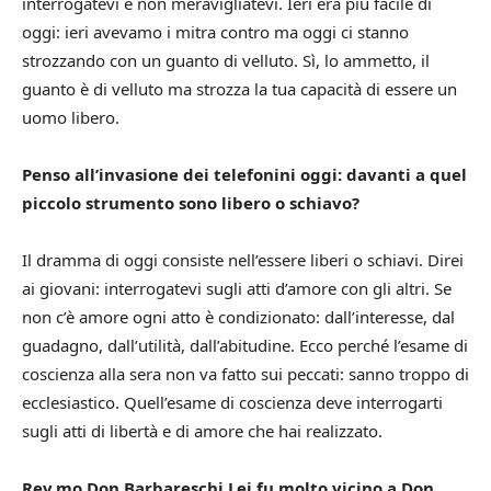
interrogatevi e non meravigliatevi.
Ieri era più facile di
oggi: ieri avevamo i mitra contro ma oggi ci stanno
strozzando con un guanto di velluto. Sì, lo ammetto, il
guanto è di velluto ma strozza la tua capacità di essere un
uomo libero.
Penso all’invasione dei telefonini oggi: davanti a quel
piccolo strumento sono libero o schiavo?
Il dramma di oggi consiste nell’essere liberi o schiavi.
Direi
ai giovani: interrogatevi sugli atti d’amore con gli altri. Se
non c’è amore ogni atto è condizionato: dall’interesse, dal
guadagno, dall’utilità, dall’abitudine.
Ecco perché l’esame di
coscienza alla sera non va fatto sui peccati: sanno troppo di
ecclesiastico.
Quell’esame di coscienza deve interrogarti
sugli atti di libertà e di amore che hai realizzato.
Rev.mo Don Barbareschi Lei fu molto vicino a Don