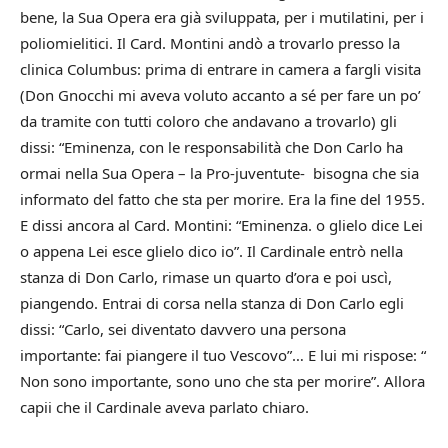
bene, la Sua Opera era già sviluppata, per i mutilatini, per i
poliomielitici. Il Card. Montini andò a trovarlo presso la
clinica Columbus: prima di entrare in camera a fargli visita
(Don Gnocchi mi aveva voluto accanto a sé per fare un po’
da tramite con tutti coloro che andavano a trovarlo) gli
dissi: “Eminenza, con le responsabilità che Don Carlo ha
ormai nella Sua Opera – la Pro-juventute- bisogna che sia
informato del fatto che sta per morire. Era la fine del 1955.
E dissi ancora al Card. Montini: “Eminenza. o glielo dice Lei
o appena Lei esce glielo dico io”. Il Cardinale entrò nella
stanza di Don Carlo, rimase un quarto d’ora e poi uscì,
piangendo. Entrai di corsa nella stanza di Don Carlo egli
dissi: “Carlo, sei diventato davvero una persona
importante: fai piangere il tuo Vescovo”… E lui mi rispose: “
Non sono importante, sono uno che sta per morire”. Allora
capii che il Cardinale aveva parlato chiaro.