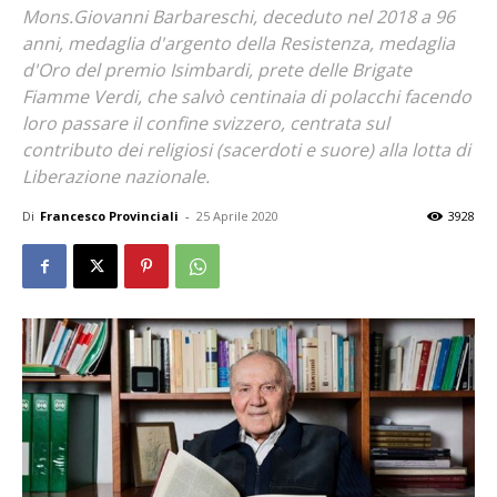
Mons.Giovanni Barbareschi, deceduto nel 2018 a 96
anni, medaglia d'argento della Resistenza, medaglia
d'Oro del premio Isimbardi, prete delle Brigate
Fiamme Verdi, che salvò centinaia di polacchi facendo
loro passare il confine svizzero, centrata sul
contributo dei religiosi (sacerdoti e suore) alla lotta di
Liberazione nazionale.
Di
Francesco Provinciali
-
25 Aprile 2020
3928