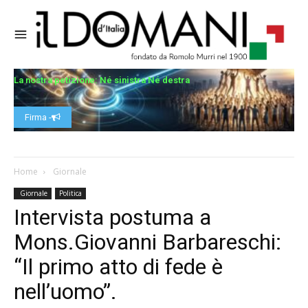
La nostra petizione: Né sinistra Né destra
Firma -
Home
Giornale
Giornale
Politica
Intervista postuma a
Mons.Giovanni Barbareschi:
“Il primo atto di fede è
nell’uomo”.