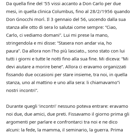
Da quella fine del ‘55 vissi accanto a Don Carlo per due
mesi, in quella clinica Columbus, fino al 28/2/1956 quando
Don Gnocchi morì.
Il 3 gennaio del 56, uscendo dalla sua
stanza alle otto di sera lo salutai come sempre: “Ciao,
Carlo, ci vediamo domani”.
Lui mi prese la mano,
stringendola e mi disse: “Stasera non andar via, ho
paura”.
Da allora non l’ho più lasciato., sono stato con lui
tutti i giorni e tutte le notti fino alla sua fine.
Mi diceva: “Mi
devi aiutare a morire bene”. Allora ci eravamo organizzati
fissando due occasioni per stare insieme, tra noi, in quella
stanza, uno al mattino e uno alla sera: li chiamavamo”i
nostri incontri”.
Durante quegli ‘incontri’ nessuno poteva entrare: eravamo
noi due, due amici, due preti.
Fissavamo il giorno prima gli
argomenti per parlare e confrontarci tra noi e ne dico
alcuni: la fede, la mamma, il seminario, la guerra. Prima