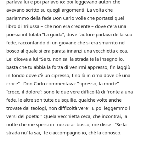
parlava lui e poi parlavo io: poi leggevano autori che
avevano scritto su quegli argomenti.
La volta che
parlammo della fede Don Carlo volle che portassi quel
libro di Trilussa – che non era credente – dove c’era una
poesia intitolata “La guida”, dove l’autore parlava della sua
fede, raccontando di un giovane che si era smarrito nel
bosco al quale si era parata innanzi una vecchietta cieca.
Lei diceva a lui “Se tu non sai la strada te la insegno io,
basta che tu abbia la forza di venirmi appresso, fin laggiù
in fondo dove c’è un cipresso, fino là in cima dove c’è una
croce” .
Don Carlo commentava: “cipresso, la morte”…
“croce, il dolore”: sono le due vere difficoltà di fronte a una
fede, le altre son tutte quisquilie, qualche volte anche
trovate dai teologi, non difficoltà vere”.
E poi leggemmo i
versi del poeta: ” Quela Vecchietta ceca, che incontrai, la
notte che me spersi in mezzo ar bosco, me disse : “Se la
strada nu’ la sai, te ciaccompagno io, ché la conosco.