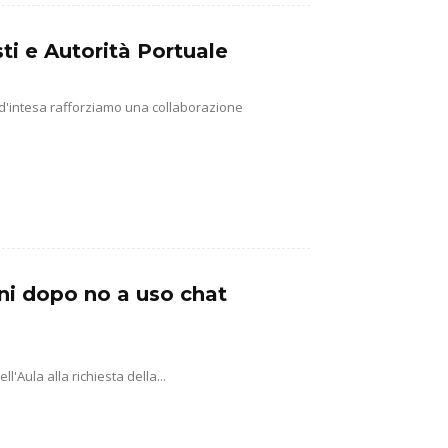
ti e Autorità Portuale
 d'intesa rafforziamo una collaborazione
ni dopo no a uso chat
'Aula alla richiesta della...