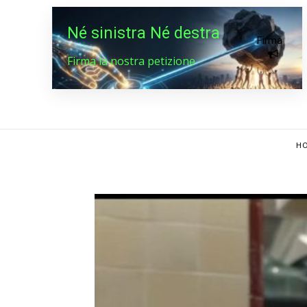
Né sinistra Né destra
Firma
Firma la nostra petizione
HO