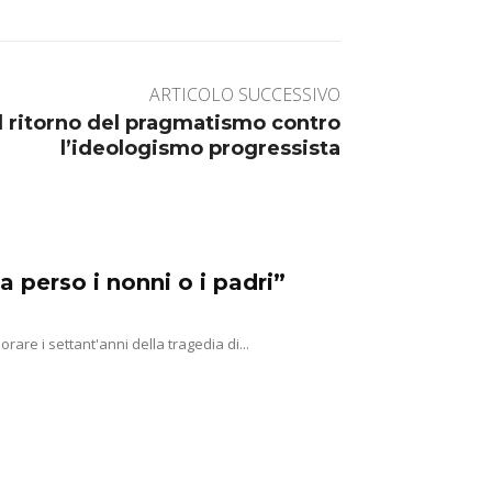
ARTICOLO SUCCESSIVO
il ritorno del pragmatismo contro
l’ideologismo progressista
a perso i nonni o i padri”
e i settant'anni della tragedia di...