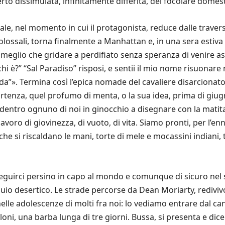
rto dissimulata, infinitamente differita, del focolare domest
ale, nel momento in cui il protagonista, reduce dalle trave
olossali, torna finalmente a Manhattan e, in una sera estiv
i meglio che gridare a perdifiato senza speranza di venire 
 chi è?” “Sal Paradiso” risposi, e sentii il mio nome risuonare n
alda”». Termina così l’epica nomade del cavaliere disarcionato
enza, quel profumo di menta, o la sua idea, prima di giu
dentro ognuno di noi in ginocchio a disegnare con la matita u
voro di giovinezza, di vuoto, di vita. Siamo pronti, per l’e
che si riscaldano le mani, torte di mele e mocassini indiani, 
eguirci persino in capo al mondo e comunque di sicuro nel s
buio desertico. Le strade percorse da Dean Moriarty, redivi
nelle adolescenze di molti fra noi: lo vediamo entrare dal can
aloni, una barba lunga di tre giorni. Bussa, si presenta e di