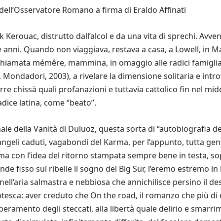
a dell’Osservatore Romano a firma di
Eraldo Affinati
k Kerouac, distrutto dall’alcol e da una vita di sprechi. Avven
anni. Quando non viaggiava, restava a casa, a Lowell, in Mas
 chiamata mémêre, mammina, in omaggio alle radici famigliari
, Mondadori, 2003), a rivelare la dimensione solitaria e int
e chissà quali profanazioni e tuttavia cattolico fin nel mido
radice latina, come “beato”.
nale della Vanità di Duluoz, questa sorta di “autobiografia d
 angeli caduti, vagabondi del Karma, per l’appunto, tutta gen
, ma con l’idea del ritorno stampata sempre bene in testa, 
nde fisso sul ribelle il sogno del Big Sur, l’eremo estremo in 
ell’aria salmastra e nebbiosa che annichilisce persino il de
tesca: aver creduto che On the road, il romanzo che più di o
superamento degli steccati, alla libertà quale delirio e smarr