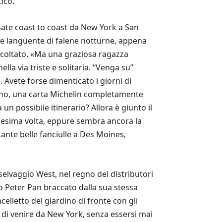
ico.
rsate coast to coast da New York a San
a e languente di falene notturne, appena
ascoltato. «Ma una graziosa ragazza
ella via triste e solitaria. “Venga su”
. Avete forse dimenticato i giorni di
gno, una carta Michelin completamente
n possibile itinerario? Allora è giunto il
nnesima volta, eppure sembra ancora la
tante belle fanciulle a Des Moines,
elvaggio West, nel regno dei distributori
vo Peter Pan braccato dalla sua stessa
celletto del giardino di fronte con gli
ce di venire da New York, senza essersi mai