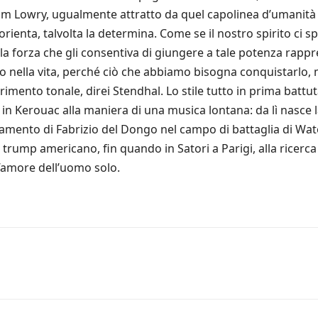
m Lowry, ugualmente attratto da quel capolinea d’umanità i
 orienta, talvolta la determina. Come se il nostro spirito ci s
 la forza che gli consentiva di giungere a tale potenza rappr
o nella vita, perché ciò che abbiamo bisogna conquistarlo,
erimento tonale, direi Stendhal. Lo stile tutto in prima battut
 in Kerouac alla maniera di una musica lontana: da lì nasce 
amento di Fabrizio del Dongo nel campo di battaglia di Wate
l trump americano, fin quando in Satori a Parigi, alla ricerca 
l’amore dell’uomo solo.