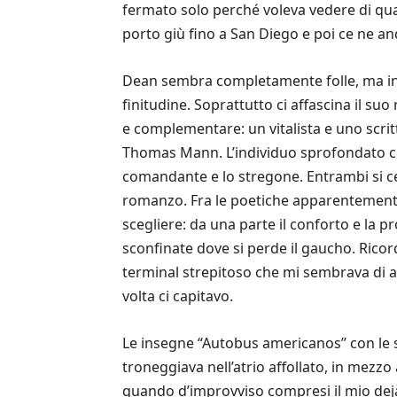
fermato solo perché voleva vedere di quale
porto giù fino a San Diego e poi ce ne a
Dean sembra completamente folle, ma in re
finitudine. Soprattutto ci affascina il su
e complementare: un vitalista e uno scri
Thomas Mann. L’individuo sprofondato cie
comandante e lo stregone. Entrambi si cer
romanzo. Fra le poetiche apparentemente 
scegliere: da una parte il conforto e la pro
sconfinate dove si perde il gaucho. Ricor
terminal strepitoso che mi sembrava di 
volta ci capitavo.
Le insegne “Autobus americanos” con le 
troneggiava nell’atrio affollato, in mezzo 
quando d’improvviso compresi il mio dejà