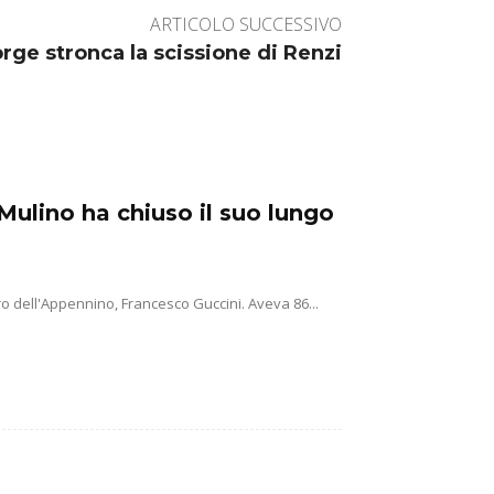
ARTICOLO SUCCESSIVO
rge stronca la scissione di Renzi
Mulino ha chiuso il suo lungo
o dell'Appennino, Francesco Guccini. Aveva 86...