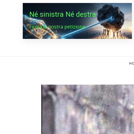
Né sinistra Né destra
Firma
Firma la nostra petizione
HO