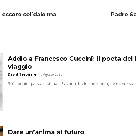
 essere solidale ma
Padre So
Addio a Francesco Guccini: il poeta del 
viaggio
David Tesoriere
-
6 Agosto 2026
Si è spento questa mattina a Pavana, fra le sue montagne e il sussurr
Dare un’anima al futuro