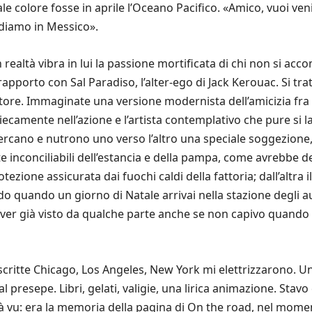
 colore fosse in aprile l’Oceano Pacifico. «Amico, vuoi venir
ndiamo in Messico».
altà vibra in lui la passione mortificata di chi non si acco
o rapporto con Sal Paradiso, l’alter-ego di Jack Kerouac. Si t
ttore. Immaginate una versione modernista dell’amicizia fra 
camente nell’azione e l’artista contemplativo che pure si la
cano e nutrono uno verso l’altro una speciale soggezione, u
inconciliabili dell’estancia e della pampa, come avrebbe de
tezione assicurata dai fuochi caldi della fattoria; dall’altra il
do quando un giorno di Natale arrivai nella stazione degli a
aver già visto da qualche parte anche se non capivo quando
scritte Chicago, Los Angeles, New York mi elettrizzarono
al presepe. Libri, gelati, valigie, una lirica animazione. Stav
 vu: era la memoria della pagina di On the road, nel moment