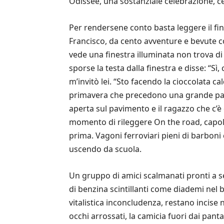
Odissee, una sostanziale celebrazione, ce
Per rendersene conto basta leggere il fin
Francisco, da cento avventure e bevute c
vede una finestra illuminata non trova d
sporse la testa dalla finestra e disse: “Sì,
m’invitò lei. “Sto facendo la cioccolata c
primavera che precedono una grande part
aperta sul pavimento e il ragazzo che c’è 
momento di rileggere On the road, capola
prima. Vagoni ferroviari pieni di barboni 
uscendo da scuola.
Un gruppo di amici scalmanati pronti a s
di benzina scintillanti come diademi nel 
vitalistica inconcludenza, restano incise 
occhi arrossati, la camicia fuori dai pant