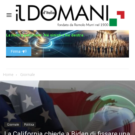
La nostra petizione: Né sinistra Né destra
Firma -
Home
Giornale
Giornale
Politica
La California chiede a Biden di fissare una