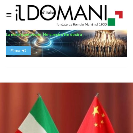
La nostra petizione: Né sinistra Né destra
Firma -