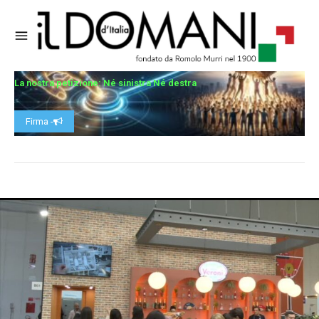
La nostra petizione: Né sinistra Né destra
Firma -