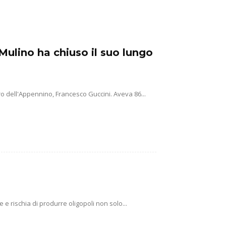
Mulino ha chiuso il suo lungo
o dell'Appennino, Francesco Guccini. Aveva 86...
e rischia di produrre oligopoli non solo...