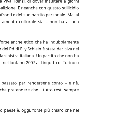
a Viva, Renzi, di dover insultare a giorni
oalizione. E neanche con questo stillicidio
nfronti e del suo partito personale. Ma, al
ientamento culturale sia – non ha alcuna
 e forse anche etico che ha indubbiamente
o del Pd di Elly Schlein è stata decisiva nel
la sinistra italiana. Un partito che non ha
ni nel lontano 2007 al Lingotto di Torino o
 nel passato per rendersene conto – e nè,
nche pretendere che il tutto resti sempre
ro paese è, oggi, forse più chiaro che nel