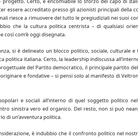
 progetto. Certo, è encomiabile lo sforzo del capo di Itali
ter essere accreditato presso gli azionisti principali della c
li riesce a rimuovere del tutto le pregiudiziali nei suoi co
bbio che la cultura politica centrista – di qualsiasi or
one così com’è oggi disegnata.
za, si è delineato un blocco politico, sociale, culturale
a politica italiana. Certo, la leadership indiscussa all’intern
rogettuale del Partito democratico, il principale partito del
originare e fondative – si pensi solo al manifesto di Veltro
 popolari e sociali all’interno di quel soggetto politico
ntro sinistra vero ed organico. Del resto, non si può nea
io di un’avventura politica.
nsiderazione, è indubbio che il confronto politico nel nost