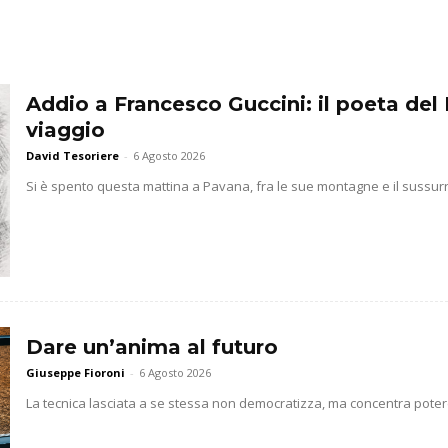
Addio a Francesco Guccini: il poeta del 
viaggio
David Tesoriere
-
6 Agosto 2026
Si è spento questa mattina a Pavana, fra le sue montagne e il sussurr
Dare un’anima al futuro
Giuseppe Fioroni
-
6 Agosto 2026
La tecnica lasciata a se stessa non democratizza, ma concentra potere 