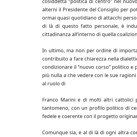
cosiddetta “politica di centro” nel nuovo
alterni il Presidente del Consiglio per po
ormai quasi quotidiano di attacchi persona
di là di questo fatto personale, è indu
cittadinanza all’interno di quella coalizi
In ultimo, ma non per ordine di importan
contribuito a fare chiarezza nella dialettic
condizionare il “nuovo corso” politico e p
più nulla a che vedere con le sue ragioni 
al ruolo di
Franco Marini e di molti altri cattolici
tantomeno, con un profilo politico di ce
fedele e coerente con il progetto originar
Comunque sia, e al di là di ogni altra co