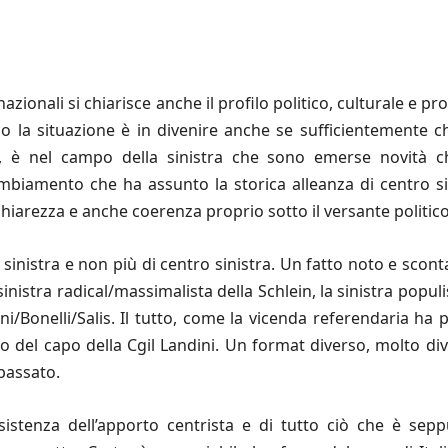
azionali si chiarisce anche il profilo politico, culturale e p
 la situazione è in divenire anche se suﬃcientemente ch
ione, è nel campo della sinistra che sono emerse novi
mbiamento che ha assunto la storica alleanza di centro sin
iarezza e anche coerenza proprio sotto il versante politico
 sinistra e non più di centro sinistra. Un fatto noto e sconta
 sinistra radical/massimalista della Schlein, la sinistra popul
nni/Bonelli/Salis. Il tutto, come la vicenda referendaria ha
vo del capo della Cgil Landini. Un format diverso, molto div
passato.
nsistenza dell’apporto centrista e di tutto ciò che è sep