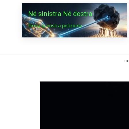
Né sinistra Né destra
Firma
Firma la nostra petizione
HO