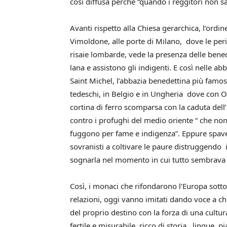
così diffusa perché “quando i reggitori non s
Avanti rispetto alla Chiesa gerarchica, l’ordin
Vimoldone, alle porte di Milano, dove le perif
risaie lombarde, vede la presenza delle bene
lana e assistono gli indigenti. E così nelle ab
Saint Michel, l’abbazia benedettina più fam
tedeschi, in Belgio e in Ungheria dove con O
cortina di ferro scomparsa con la caduta dell’
contro i profughi del medio oriente “ che non
fuggono per fame e indigenza”. Eppure spaven
sovranisti a coltivare le paure distruggendo 
sognarla nel momento in cui tutto sembrava
Così, i monaci che rifondarono l’Europa sotto 
relazioni, oggi vanno imitati dando voce a chi
del proprio destino con la forza di una cult
fertile e misurabile, ricco di storia, lingue, p