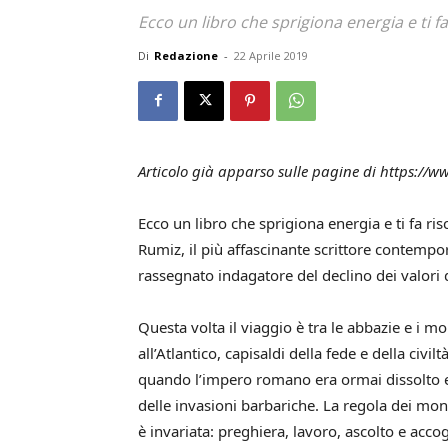
Ecco un libro che sprigiona energia e ti fa
Di
Redazione
-
22 Aprile 2019
Articolo già apparso sulle pagine di https://
Ecco un libro che sprigiona energia e ti fa ris
Rumiz, il più affascinante scrittore contempo
rassegnato indagatore del declino dei valori
Questa volta il viaggio è tra le abbazie e i m
all’Atlantico, capisaldi della fede e della civi
quando l’impero romano era ormai dissolto e 
delle invasioni barbariche. La regola dei mon
è invariata: preghiera, lavoro, ascolto e accogl