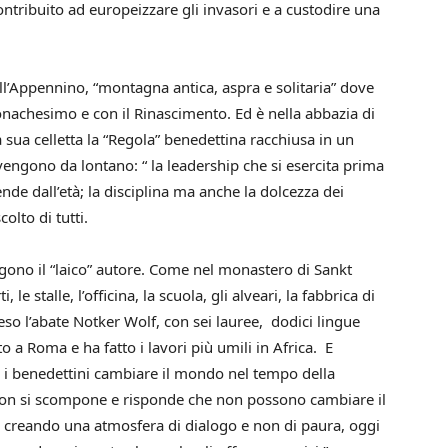
ntribuito ad europeizzare gli invasori e a custodire una
ll’Appennino, “montagna antica, aspra e solitaria” dove
onachesimo e con il Rinascimento. Ed è nella abbazia di
sua celletta la “Regola” benedettina racchiusa in un
engono da lontano: “ la leadership che si esercita prima
pende dall’età; la disciplina ma anche la dolcezza dei
olto di tutti.
ono il “laico” autore. Come nel monastero di Sankt
 le stalle, l’officina, la scuola, gli alveari, la fabbrica di
eso l’abate Notker Wolf, con sei lauree, dodici lingue
to a Roma e ha fatto i lavori più umili in Africa. E
i benedettini cambiare il mondo nel tempo della
ate non si scompone e risponde che non possono cambiare il
creando una atmosfera di dialogo e non di paura, oggi