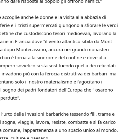
anno dare risposte al popolo gli offrono nemici.”
e accoglie anche le donne e la visita alla abbazia di
erie e i tristi supermercati giungono a sfiorare le verdi
dettine che custodiscono tesori medioevali, lavorano la
bazie in Francia dove “il vento atlantico sibila da Mont
osa dopo Montecassino, ancora nei grandi monasteri
rban è tornata la sindrome del confine e dove alla
impero sovietico si sta sostituendo quella dei reticolati
 invadono più con la ferocia distruttiva dei barbari ma
tano solo il nostro materialismo e fagocitano i
il sogno dei padri fondatori dell’Europa che “ osarono
 perduto”.
l’urto delle invasioni barbariche tessendo fili, trame e
 sogna, viaggia, lavora, resiste, combatte e si fa carico
ura comune, l’appartenenza a uno spazio unico al mondo,
iazze, culture e paesaggi.