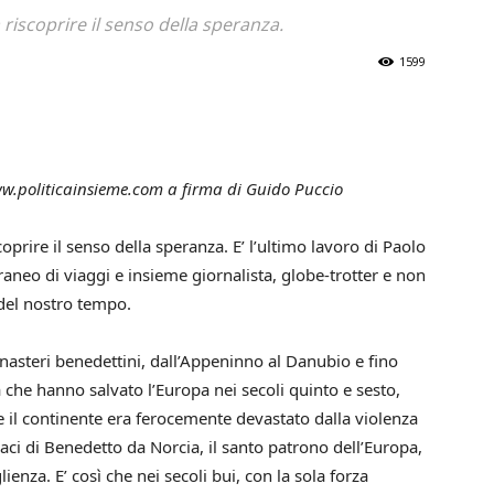
 riscoprire il senso della speranza.
1599
www.politicainsieme.com a firma di Guido Puccio
coprire il senso della speranza. E’ l’ultimo lavoro di Paolo
raneo di viaggi e insieme giornalista, globe-trotter e non
 del nostro tempo.
onasteri benedettini, dall’Appeninno al Danubio e fino
ltà che hanno salvato l’Europa nei secoli quinto e sesto,
il continente era ferocemente devastato dalla violenza
aci di Benedetto da Norcia, il santo patrono dell’Europa,
ienza. E’ così che nei secoli bui, con la sola forza