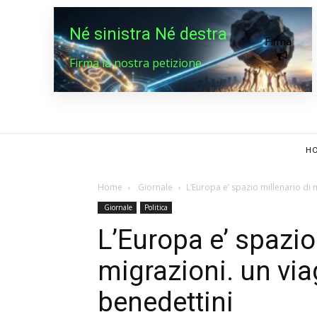
Né sinistra Né destra
Firma
Firma la nostra petizione
HO
Home
Giornale
L’Europa e’ spazio millenario di 
Giornale
Politica
L’Europa e’ spazio
migrazioni. un via
benedettini