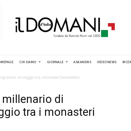
MEPAGE
CHI SIAMO
GIORNALE
ASKANEWS
VIDEONEWS
RICE
migrazioni. un viaggio tra i monasteri benedettini
 millenario di
ggio tra i monasteri