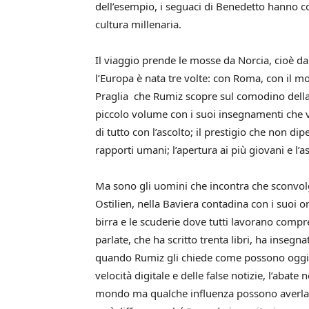
dell’esempio, i seguaci di Benedetto hanno co
cultura millenaria.
Il viaggio prende le mosse da Norcia, cioè da
l’Europa è nata tre volte: con Roma, con il m
Praglia che Rumiz scopre sul comodino della 
piccolo volume con i suoi insegnamenti che v
di tutto con l’ascolto; il prestigio che non di
rapporti umani; l’apertura ai più giovani e l’asc
Ma sono gli uomini che incontra che sconvolg
Ostilien, nella Baviera contadina con i suoi orti,
birra e le scuderie dove tutti lavorano compr
parlate, che ha scritto trenta libri, ha insegna
quando Rumiz gli chiede come possono oggi 
velocità digitale e delle false notizie, l’ab
mondo ma qualche influenza possono averla 