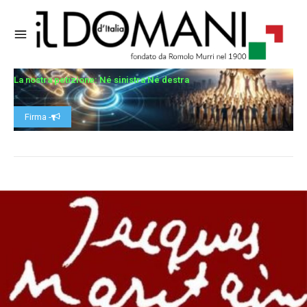
La nostra petizione: Né sinistra Né destra
Firma -