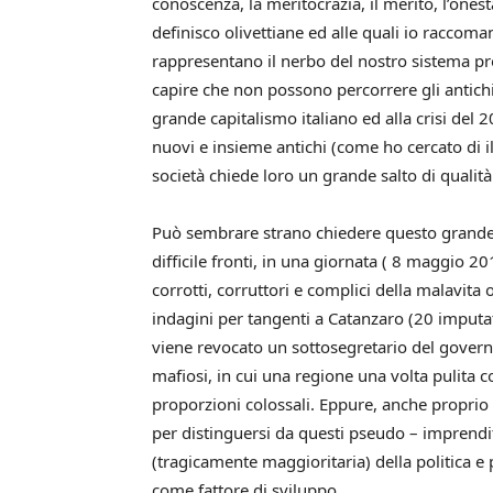
conoscenza, la meritocrazia, il merito, l’ones
definisco olivettiane ed alle quali io raccom
rappresentano il nerbo del nostro sistema p
capire che non possono percorrere gli antichi
grande capitalismo italiano ed alla crisi del 
nuovi e insieme antichi (come ho cercato di il
società chiede loro un grande salto di qualità 
Può sembrare strano chiedere questo grande s
difficile fronti, in una giornata ( 8 maggio 20
corrotti, corruttori e complici della malavita 
indagini per tangenti a Catanzaro (20 imputati
viene revocato un sottosegretario del govern
mafiosi, in cui una regione una volta pulita 
proporzioni colossali. Eppure, anche proprio 
per distinguersi da questi pseudo – imprendito
(tragicamente maggioritaria) della politica e
come fattore di sviluppo.