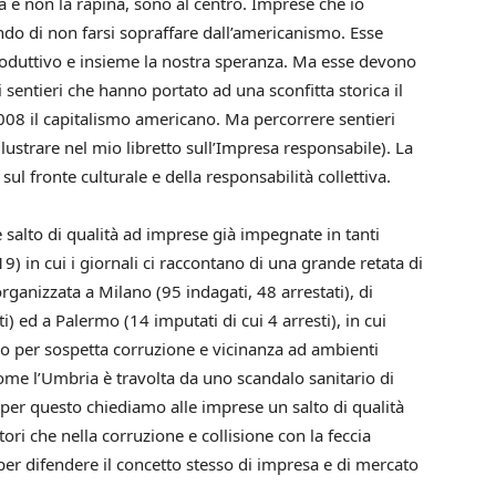
tà e non la rapina, sono al centro. Imprese che io
ando di non farsi sopraffare dall’americanismo. Esse
roduttivo e insieme la nostra speranza. Ma esse devono
 sentieri che hanno portato ad una sconfitta storica il
2008 il capitalismo americano. Ma percorrere sentieri
lustrare nel mio libretto sull’Impresa responsabile). La
sul fronte culturale e della responsabilità collettiva.
alto di qualità ad imprese già impegnate in tanti
19) in cui i giornali ci raccontano di una grande retata di
organizzata a Milano (95 indagati, 48 arrestati), di
) ed a Palermo (14 imputati di cui 4 arresti), in cui
o per sospetta corruzione e vicinanza ad ambienti
come l’Umbria è travolta da uno scandalo sanitario di
per questo chiediamo alle imprese un salto di qualità
ri che nella corruzione e collisione con la feccia
 per difendere il concetto stesso di impresa e di mercato