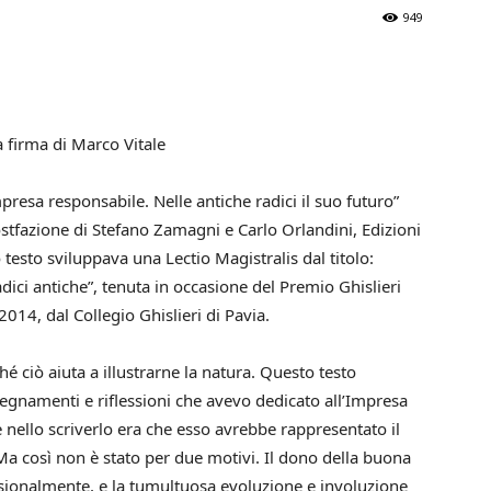
949
 a firma di Marco Vitale
mpresa responsabile. Nelle antiche radici il suo futuro”
stfazione di Stefano Zamagni e Carlo Orlandini, Edizioni
esto sviluppava una Lectio Magistralis dal titolo:
ici antiche”, tenuta in occasione del Premio Ghislieri
e 2014, dal Collegio Ghislieri di Pavia.
hé ciò aiuta a illustrarne la natura. Questo testo
egnamenti e riflessioni che avevo dedicato all’Impresa
 nello scriverlo era che esso avrebbe rappresentato il
Ma così non è stato per due motivi. Il dono della buona
sionalmente, e la tumultuosa evoluzione e involuzione