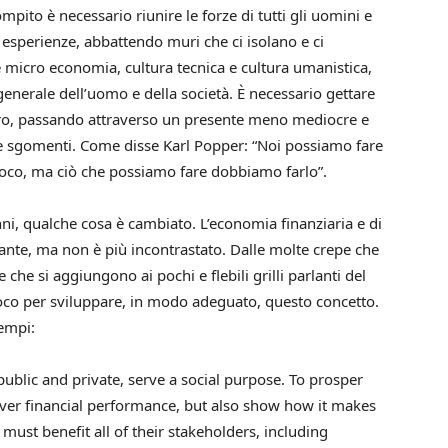
ompito è necessario riunire le forze di tutti gli uomini e
 esperienze, abbattendo muri che ci isolano e ci
micro economia, cultura tecnica e cultura umanistica,
enerale dell’uomo e della società. È necessario gettare
turo, passando attraverso un presente meno mediocre e
ti e sgomenti. Come disse Karl Popper: “Noi possiamo fare
poco, ma ciò che possiamo fare dobbiamo farlo”.
nni, qualche cosa è cambiato. L’economia finanziaria e di
nte, ma non è più incontrastato. Dalle molte crepe che
 che si aggiungono ai pochi e flebili grilli parlanti del
oco per sviluppare, in modo adeguato, questo concetto.
empi:
ublic and private, serve a social purpose. To prosper
ver financial performance, but also show how it makes
must benefit all of their stakeholders, including