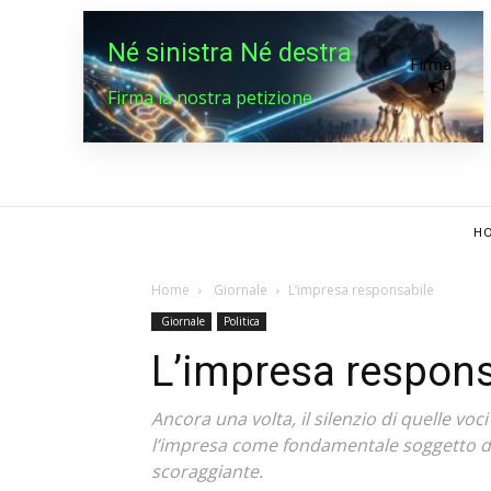
Né sinistra Né destra
Firma
Firma la nostra petizione
HO
Home
Giornale
L’impresa responsabile
Giornale
Politica
L’impresa respons
Ancora una volta, il silenzio di quelle v
l’impresa come fondamentale soggetto di 
scoraggiante.