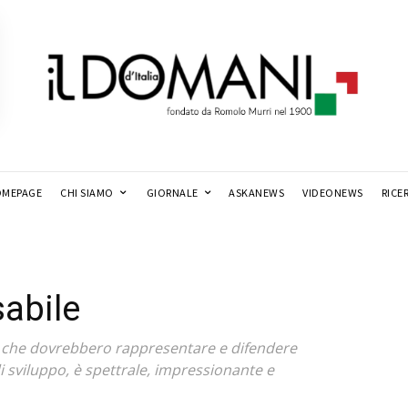
MEPAGE
CHI SIAMO
GIORNALE
ASKANEWS
VIDEONEWS
RICE
abile
oci che dovrebbero rappresentare e difendere
sviluppo, è spettrale, impressionante e