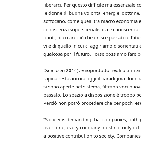
liberarci. Per questo difficile ma essenziale c
le donne di buona volontà, energie, dottrine,
soffocano, come quelli tra macro economia e 
conoscenza superspecialistica e conoscenza g
ponti, ricercare ciò che unisce passato e fu
vile di quello in cui ci aggiriamo disorienta
qualcosa per il futuro. Forse possiamo fare 
Da allora (2014), e soprattutto negli ultimi a
rapina resta ancora oggi il paradigma domina
si sono aperte nel sistema, filtrano voci nuove
passato. Lo spazio a disposizione è troppo p
Perciò non potrò procedere che per pochi es
“Society is demanding that companies, both p
over time, every company must not only deli
a positive contribution to society. Companies 