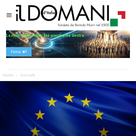
La nostra petizione: Né sinistra Né destra
Firma -
Home
Giornale