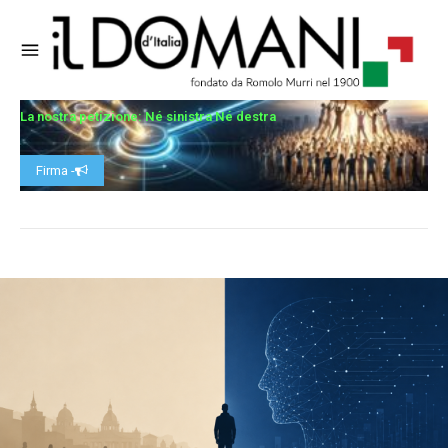
La nostra petizione: Né sinistra Né destra
Firma -