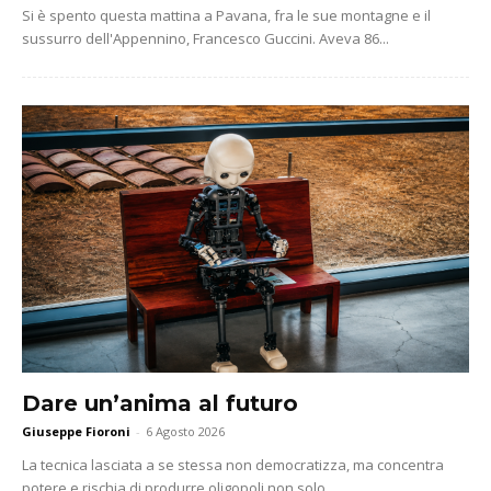
Si è spento questa mattina a Pavana, fra le sue montagne e il
sussurro dell'Appennino, Francesco Guccini. Aveva 86...
Dare un’anima al futuro
Giuseppe Fioroni
-
6 Agosto 2026
La tecnica lasciata a se stessa non democratizza, ma concentra
potere e rischia di produrre oligopoli non solo...