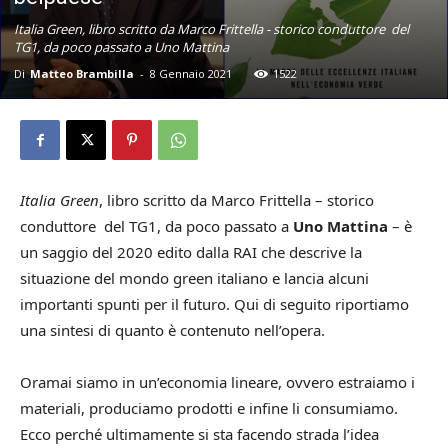
Italia Green, libro scritto da Marco Frittella - storico conduttore del
TG1, da poco passato a Uno Mattina
Di
Matteo Brambilla
-
8 Gennaio 2021
1522
Italia Green
, libro scritto da Marco Frittella – storico
conduttore del TG1, da poco passato a
Uno Mattina
– è
un saggio del 2020 edito dalla RAI che descrive la
situazione del mondo green italiano e lancia alcuni
importanti spunti per il futuro. Qui di seguito riportiamo
una sintesi di quanto è contenuto nell’opera.
Oramai siamo in un’economia lineare, ovvero estraiamo i
materiali, produciamo prodotti e infine li consumiamo.
Ecco perché ultimamente si sta facendo strada l’idea