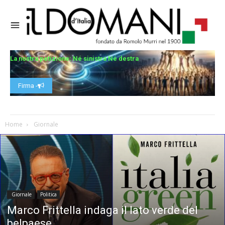
La nostra petizione: Né sinistra Né destra
Firma -
Home
Giornale
Giornale
Politica
Marco Frittella indaga il lato verde del
belpaese