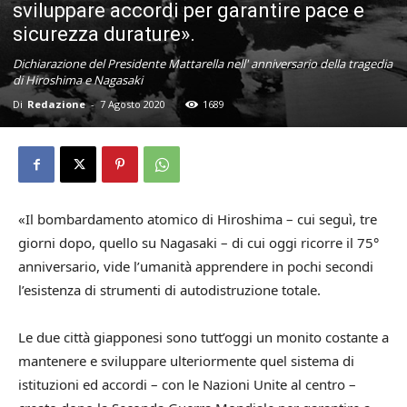
sviluppare accordi per garantire pace e
sicurezza durature».
Dichiarazione del Presidente Mattarella nell' anniversario della tragedia
di Hiroshima e Nagasaki
Di
Redazione
-
7 Agosto 2020
1689
«Il bombardamento atomico di Hiroshima – cui seguì, tre
giorni dopo, quello su Nagasaki – di cui oggi ricorre il 75°
anniversario, vide l’umanità apprendere in pochi secondi
l’esistenza di strumenti di autodistruzione totale.
Le due città giapponesi sono tutt’oggi un monito costante a
mantenere e sviluppare ulteriormente quel sistema di
istituzioni ed accordi – con le Nazioni Unite al centro –