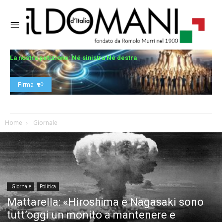
La nostra petizione: Né sinistra Né destra
Firma -
Home
Giornale
Giornale
Politica
Mattarella: «Hiroshima e Nagasaki sono
tutt’oggi un monito a mantenere e