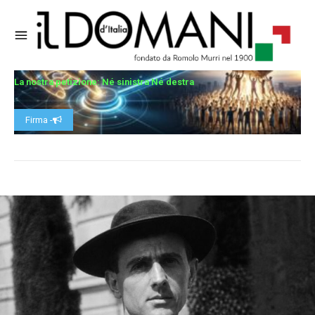
La nostra petizione: Né sinistra Né destra
Firma -