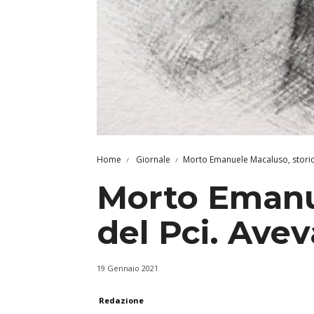
Home
Giornale
Morto Emanuele Macaluso, storico
Morto Emanue
del Pci. Avev
19 Gennaio 2021
Redazione