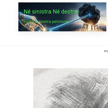
Né sinistra Né destra
Firma
Firma la nostra petizione
HO