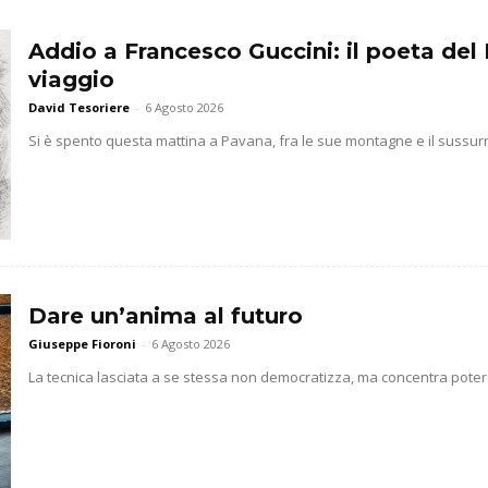
Addio a Francesco Guccini: il poeta del 
viaggio
David Tesoriere
-
6 Agosto 2026
Si è spento questa mattina a Pavana, fra le sue montagne e il sussurr
Dare un’anima al futuro
Giuseppe Fioroni
-
6 Agosto 2026
La tecnica lasciata a se stessa non democratizza, ma concentra potere 