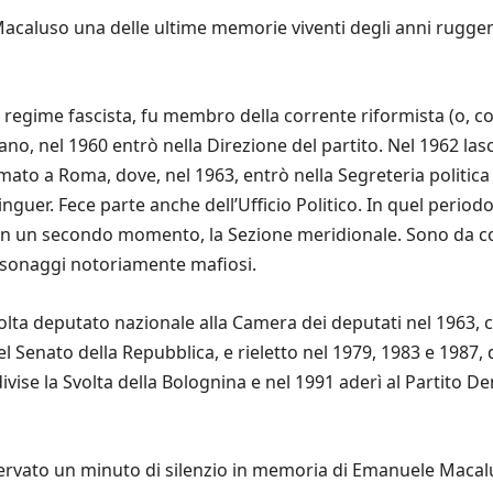
e Macaluso una delle ultime memorie viventi degli anni rugge
l regime fascista, fu membro della corrente riformista (o, com
no, nel 1960 entrò nella Direzione del partito. Nel 1962 lasc
iamato a Roma, dove, nel 1963, entrò nella Segreteria politic
guer. Fece parte anche dell’Ufficio Politico. In quel period
in un secondo momento, la Sezione meridionale. Sono da cons
rsonaggi notoriamente mafiosi.
olta deputato nazionale alla Camera dei deputati nel 1963, 
el Senato della Repubblica, e rieletto nel 1979, 1983 e 1987,
vise la Svolta della Bolognina e nel 1991 aderì al Partito D
servato un minuto di silenzio in memoria di Emanuele Macal