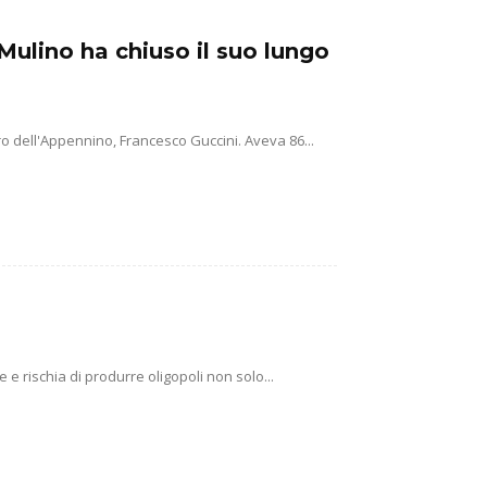
Mulino ha chiuso il suo lungo
o dell'Appennino, Francesco Guccini. Aveva 86...
e rischia di produrre oligopoli non solo...