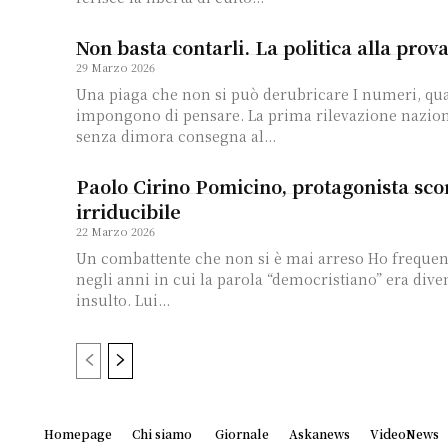
Non basta contarli. La politica alla prov
29 Marzo 2026
Una piaga che non si può derubricare I numeri, quando sono seri,
impongono di pensare. La prima rilevazione nazion
senza dimora consegna al...
Paolo Cirino Pomicino, protagonista sc
irriducibile
22 Marzo 2026
Un combattente che non si è mai arreso Ho frequentato Paolo anche
negli anni in cui la parola “democristiano” era dive
insulto. Lui...
Homepage
Chi siamo
Giornale
Askanews
VideoNews