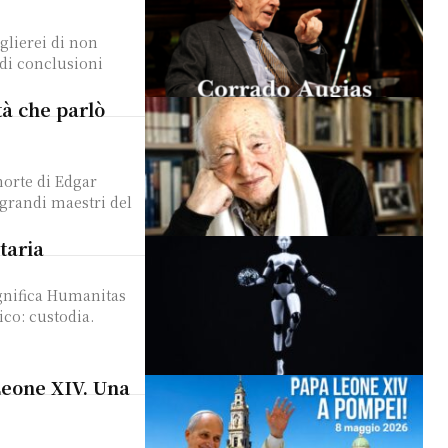
glierei di non
 di conclusioni
tà che parlò
grandi maestri del
taria
agnifica Humanitas
ico: custodia.
Leone XIV. Una