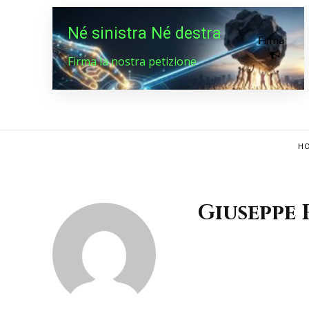
Né sinistra Né destra
Firma
Firma la nostra petizione
HO
Giuseppe 