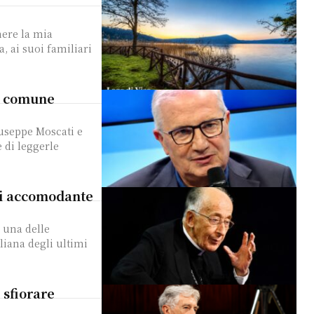
mere la mia
, ai suoi familiari
ne comune
useppe Moscati e
 di leggerle
ai accomodante
 una delle
aliana degli ultimi
 sfiorare