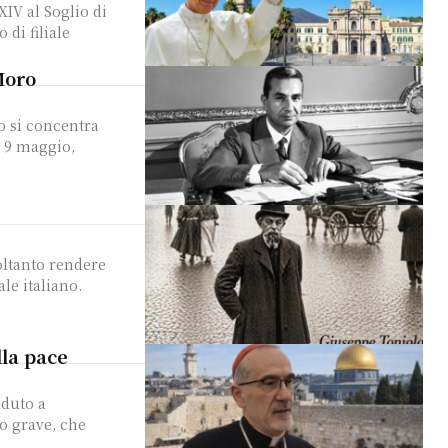
IV al Soglio di
 di filiale
 Moro
o si concentra
l 9 maggio,
oltanto rendere
le italiano.
lla pace
o grave, che