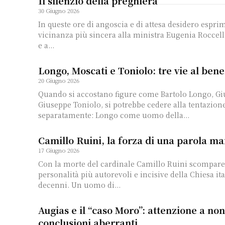
Il silenzio della preghiera
30 Giugno 2026
In queste ore di angoscia e di attesa desidero espri
vicinanza più sincera alla ministra Eugenia Roccella
e a...
Longo, Moscati e Toniolo: tre vie al be
20 Giugno 2026
Quando si accostano figure come Bartolo Longo, Gi
Giuseppe Toniolo, si potrebbe cedere alla tentazione
separatamente: Longo come uomo della...
Camillo Ruini, la forza di una parola m
17 Giugno 2026
Con la morte del cardinale Camillo Ruini scompare
personalità più autorevoli e incisive della Chiesa it
decenni. Un uomo di...
Augias e il “caso Moro”: attenzione a non
conclusioni aberranti