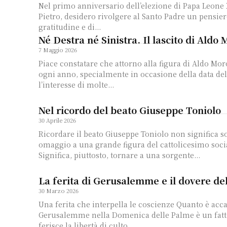
Nel primo anniversario dell’elezione di Papa Leone X
Pietro, desidero rivolgere al Santo Padre un pensiero
gratitudine e di...
Né Destra né Sinistra. Il lascito di Aldo
7 Maggio 2026
Piace constatare che attorno alla figura di Aldo Mor
ogni anno, specialmente in occasione della data de
l’interesse di molte...
Nel ricordo del beato Giuseppe Toniolo
30 Aprile 2026
Ricordare il beato Giuseppe Toniolo non significa s
omaggio a una grande figura del cattolicesimo socia
Significa, piuttosto, tornare a una sorgente...
La ferita di Gerusalemme e il dovere de
30 Marzo 2026
Una ferita che interpella le coscienze Quanto è accaduto a
Gerusalemme nella Domenica delle Palme è un fatt
ferisce la libertà di culto...