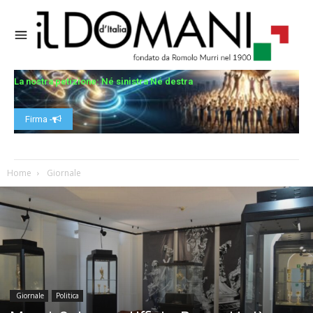
La nostra petizione: Né sinistra Né destra
Firma -
Home
Giornale
Giornale
Politica