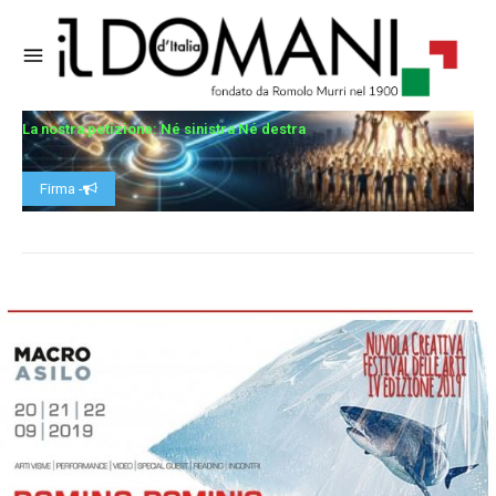
La nostra petizione: Né sinistra Né destra
Firma -