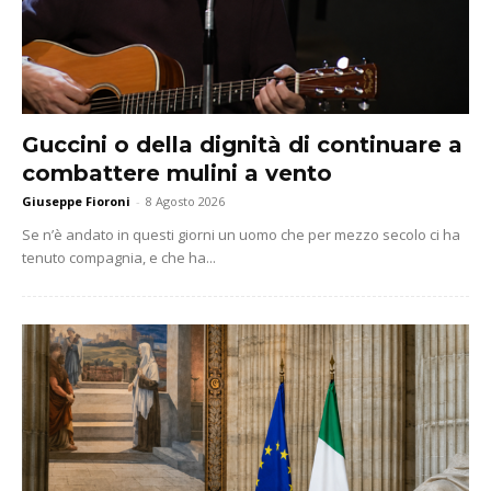
Guccini o della dignità di continuare a
combattere mulini a vento
Giuseppe Fioroni
-
8 Agosto 2026
Se n’è andato in questi giorni un uomo che per mezzo secolo ci ha
tenuto compagnia, e che ha...