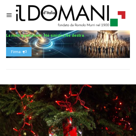
La nostra petizione: Né sinistra Né destra
Firma -