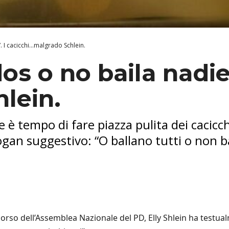
. I cacicchi…malgrado Schlein.
os o no baila nadie
lein.
e è tempo di fare piazza pulita dei cacicc
ogan suggestivo: “O ballano tutti o non b
corso dell’Assemblea Nazionale del PD, Elly Shlein ha testu