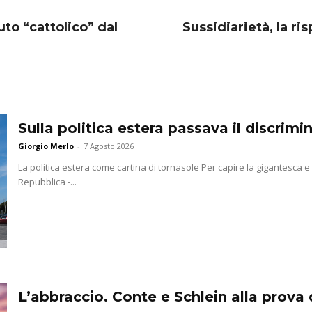
uto “cattolico” dal
Sussidiarietà, la ri
Sulla politica estera passava il discrim
Giorgio Merlo
-
7 Agosto 2026
La politica estera come cartina di tornasole Per capire la gigantesca 
Repubblica -...
L’abbraccio. Conte e Schlein alla prova 