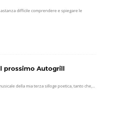
abbastanza difficile comprendere e spiegare le
l prossimo Autogrill
usicale della mia terza silloge poetica, tanto che,...