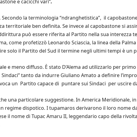
stone e cacicchi vari”
.
Secondo la terminologia “ndranghetistica”, il capobastone è
erritoriale ben definita. Se invece al capobastone si assimi
ittura può essere riferita al Partito nella sua interezza ter
, come profetizzò Leonardo Sciascia, la linea della Palma è
e solo il Partito del Sud il termine negli ultimi tempi è un 
le e meno diffuso. È stato D’Alema ad utilizzarlo per primo per
i Sindaci” tanto da indurre Giuliano Amato a definire l’impro
nvoca un Partito capace di puntare sui Sindaci per uscire da
anche una particolare suggestione. In America Meridionale, in
i un regime dispotico. I tupamaros derivarono il loro nome 
e il nome di Tupac Amaru II, leggendario capo della rivolta
.