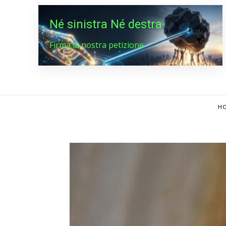
Né sinistra Né destra
Firma
Firma la nostra petizione
HO