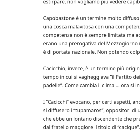
estirpare, non vogliamo più vedere capiba
Capobastone è un termine molto diffuso. 
una cosca malavitosa con una competenza t
competenza non è sempre limitata ma addir
erano una prerogativa del Mezzogiorno ma
è di portata nazionale. Non potendo colpir
Cacicchio, invece, è un termine più origina
tempo in cui si vagheggiava “il Partito de
padelle”. Come cambia il clima … ora si i
I “Cacicchi” evocano, per certi aspetti, 
si diffusero i “tupamaros”, oppositori d
che ebbe un lontano discendente che pres
dal fratello maggiore il titolo di “cacique”