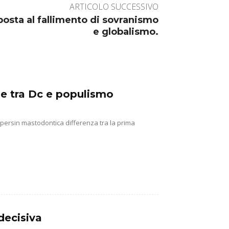
ARTICOLO SUCCESSIVO
sposta al fallimento di sovranismo
e globalismo.
ine tra Dc e populismo
e persin mastodontica differenza tra la prima
decisiva