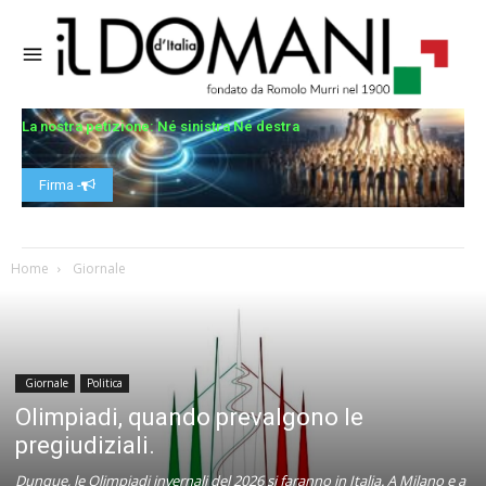
La nostra petizione: Né sinistra Né destra
Firma -
Home
Giornale
Giornale
Politica
Olimpiadi, quando prevalgono le
pregiudiziali.
Dunque, le Olimpiadi invernali del 2026 si faranno in Italia. A Milano e a